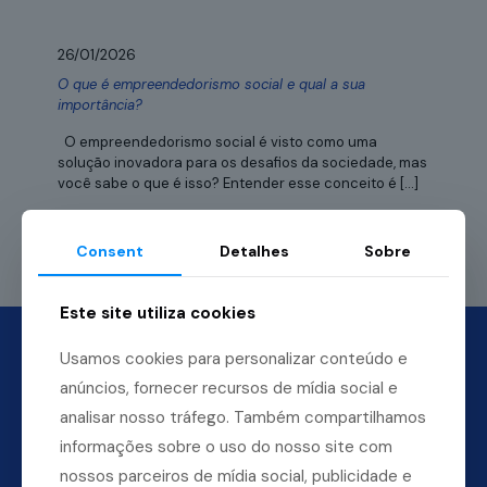
26/01/2026
O que é empreendedorismo social e qual a sua
importância?
O empreendedorismo social é visto como uma
solução inovadora para os desafios da sociedade, mas
você sabe o que é isso? Entender esse conceito é
[…]
Leia mais
Consent
Detalhes
Sobre
Este site utiliza cookies
Usamos cookies para personalizar conteúdo e
anúncios, fornecer recursos de mídia social e
analisar nosso tráfego. Também compartilhamos
informações sobre o uso do nosso site com
nossos parceiros de mídia social, publicidade e