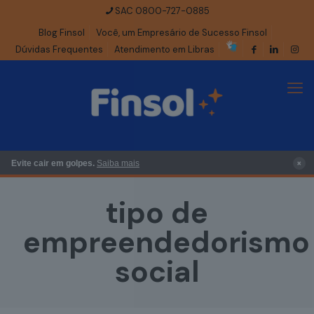
SAC 0800-727-0885
Blog Finsol
Você, um Empresário de Sucesso Finsol
Dúvidas Frequentes
Atendimento em Libras
×
Evite cair em golpes.
Saiba mais
tipo de
empreendedorismo
social