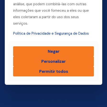
análise, que podem combiná-las com outras
informações que você forneceu a eles ou que
Dúvidas? Ligue para a nossa central.
eles coletaram a partir do uso dos seus
(11) 4004-3500
serviços.
Política de Privacidade e Segurança de Dados
Finsol
Negar
Home
Personalizar
Quem Somos
Produtos
Permitir todos
Blog Finsol
Onde Estamos
Você, um Empresário de Sucesso Finsol
Atendimento Old
Dúvidas Frequentes
Trabalhe Conosco