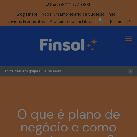
SAC 0800-727-0885
Blog Finsol
Você, um Empresário de Sucesso Finsol
Dúvidas Frequentes
Atendimento em Libras
×
Evite cair em golpes.
Saiba mais
O que é plano de
negócio e como