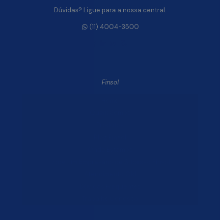
Dúvidas? Ligue para a nossa central.
(11) 4004-3500
Finsol
Home
Quem Somos
Produtos
Blog Finsol
Onde Estamos
Você, um Empresário de Sucesso Finsol
Atendimento Old
Dúvidas Frequentes
Trabalhe Conosco