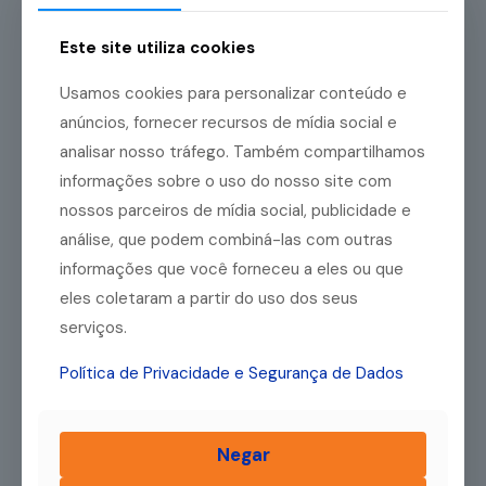
empreendimento e identifique quais são as suas
expectativas para o negócio. Essa consciência possibilita
um melhor direcionamento do seu plano.
Este site utiliza cookies
Em relação aos consumidores, busque definir o seu público-
Usamos cookies para personalizar conteúdo e
alvo. Saber exatamente quem são os seus potenciais
anúncios, fornecer recursos de mídia social e
clientes é indispensável, já que sua empresa deve se
organizar para conquistar o público. Com isso, a construção
analisar nosso tráfego. Também compartilhamos
do plano de negócio será mais adequada.
informações sobre o uso do nosso site com
nossos parceiros de mídia social, publicidade e
Tenha um bom planejamento de marketing
análise, que podem combiná-las com outras
informações que você forneceu a eles ou que
O marketing é essencial para criar estratégias para atrair
clientes e fidelizar aqueles que já compram do seu negócio.
eles coletaram a partir do uso dos seus
Nesse contexto, você deve ter um planejamento eficiente
serviços.
que envolva quais canais de comunicação serão utilizados
e como será a sua identidade de marca.
Política de Privacidade e Segurança de Dados
Fique atento: o marketing vai além de planejar campanhas
de vendas. É preciso começar construindo o branding e o
posicionamento da empresa. Com isso, fica mais fácil tornar
Negar
o negócio conhecido e ganhar autoridade no seu público.