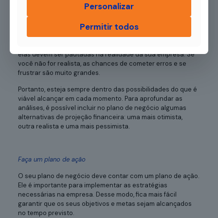
Personalizar
Tenha cuidado com as projeções financeiras
Permitir todos
Na hora de montar seu plano de negócio, você precisa ter
bastante atenção às projeções financeiras. Isso porque
elas devem ser pautadas na realidade da sua empresa. Se
você não for realista, as chances de cometer erros e se
frustrar são muito grandes.
Portanto, esteja sempre dentro das possibilidades do que é
viável alcançar em cada momento. Para aprofundar as
análises, é possível incluir no plano de negócio algumas
alternativas de projeção financeira: uma mais otimista,
outra realista e uma mais pessimista.
Faça um plano de ação
O seu plano de negócio deve contar com um plano de ação.
Ele é importante para implementar as estratégias
necessárias na empresa. Desse modo, fica mais fácil
garantir que os seus objetivos e metas sejam alcançados
no tempo previsto.