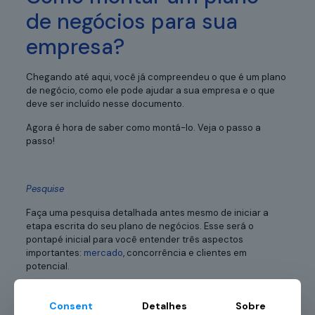
de negócios para sua
empresa?
Chegando até aqui, você já compreendeu o que é um plano
de negócio, como ele pode ajudar a sua empresa e o que
deve ser incluído nesse documento.
Agora é hora de saber como montá-lo. Veja o passo a
passo!
Pesquise
Faça uma pesquisa detalhada antes mesmo de iniciar a
etapa escrita do seu plano de negócios. Esse será o
pontapé inicial para você entender três aspectos
importantes:
mercado
, concorrência e clientes em
potencial.
Ademais, é necessário investir em autoconhecimento. Por
isso, conheça de forma aprofundada o ramo do seu
Consent
Detalhes
Sobre