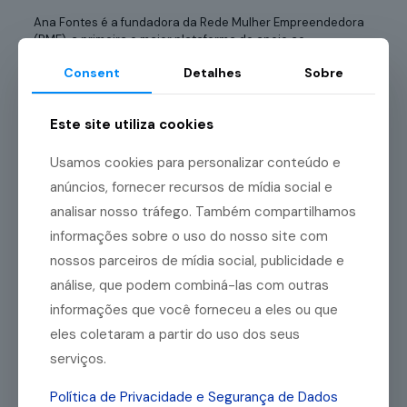
Ana Fontes é a fundadora da Rede Mulher Empreendedora
(RME), a primeira e maior plataforma de apoio ao
empreendedorismo feminino no Brasil. Sua trajetória
Consent
Detalhes
Sobre
começou após ela mesma enfrentar as dificuldades comuns
a muitas mulheres, como a falta de acesso a recursos e
redes de apoio.
Este site utiliza cookies
Inspirada por suas próprias experiências, Ana decidiu criar
uma plataforma que fornecesse o suporte necessário para
Usamos cookies para personalizar conteúdo e
outras mulheres que desejam liderar negócios. Foi assim
anúncios, fornecer recursos de mídia social e
que nasceu a Rede Mulher Empreendedora, em 2010.
analisar nosso tráfego. Também compartilhamos
A RME se tornou uma comunidade inclusiva, que oferece
informações sobre o uso do nosso site com
uma variedade de recursos, programas e eventos para
mulheres empreendedoras em todo o Brasil. Com ela, Ana
nossos parceiros de mídia social, publicidade e
Fontes trabalha para capacitar essas mulheres, a fim de
análise, que podem combiná-las com outras
desenvolverem suas habilidades, acessarem financiamento
informações que você forneceu a eles ou que
e expandirem as redes de contatos.
eles coletaram a partir do uso dos seus
7. Luiza Trajano
serviços.
Luiza Trajano é o nome por trás do sucesso do Magazine
Política de Privacidade e Segurança de Dados
Luiza, transformando uma rede de lojas no interior em uma