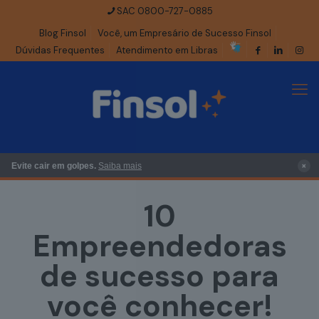
SAC 0800-727-0885
Blog Finsol
Você, um Empresário de Sucesso Finsol
Dúvidas Frequentes
Atendimento em Libras
×
Evite cair em golpes.
Saiba mais
10
Empreendedoras
de sucesso para
você conhecer!