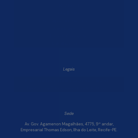
Blog Finsol
Onde Estamos
Você, um Empresário de Sucesso Finsol
Atendimento Old
Dúvidas Frequentes
Trabalhe Conosco
Legais
Política de Privacidade e Segurança de Dados
Relatório de Transparência Salarial da Finsol
Sede
Av. Gov. Agamenon Magalhães, 4775, 9º andar,
Empresarial Thomas Edson, Ilha do Leite, Recife-PE.