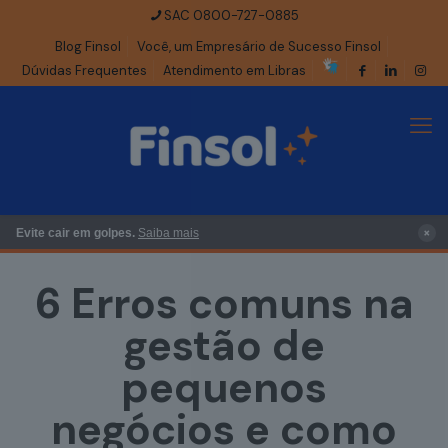
SAC 0800-727-0885
Blog Finsol
Você, um Empresário de Sucesso Finsol
Dúvidas Frequentes
Atendimento em Libras
×
Evite cair em golpes.
Saiba mais
6 Erros comuns na
gestão de
pequenos
negócios e como