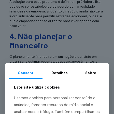
A solução para esse problema é definir um pró-labore fixo,
que deve ser estabelecido de acordo com a realidade
financeira da empresa. Enquanto o negócio ainda não gera
lucro suficiente para permitir retiradas adicionais, o ideal é
que o empreendedor se organize para viver apenas com
esse valor.
4. Não planejar o
financeiro
O planejamento financeiro em um negócio consiste em
organizar e estimar receitas, despesas, investimentos e
necessidades de capital. Ele funciona como um guia para
que a empresa saiba onde está e para onde deseja ir,
Consent
Detalhes
Sobre
facilitando a definição de metas e a tomada de decisões
estratégicas.
Este site utiliza cookies
Quando não há esse planejamento, o negócio fica mais
vulnerável a imprevistos. Ele arrisca enfrentar falta de
Usamos cookies para personalizar conteúdo e
recursos para honrar compromissos e pode perder boas
oportunidades de crescimento por não ter capital
anúncios, fornecer recursos de mídia social e
disponível.
analisar nosso tráfego. Também compartilhamos