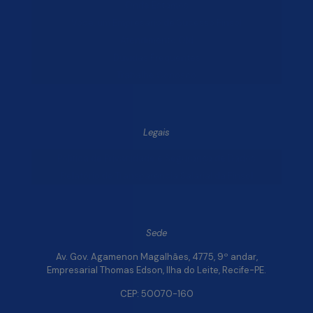
Onde Estamos
Você, um Empresário de Sucesso Finsol
Atendimento Old
Dúvidas Frequentes
Trabalhe Conosco
Legais
Política de Privacidade e Segurança de Dados
Relatório de Transparência Salarial da Finsol
Sede
Av. Gov. Agamenon Magalhães, 4775, 9º andar,
Empresarial Thomas Edson, Ilha do Leite, Recife-PE.
CEP: 50070-160