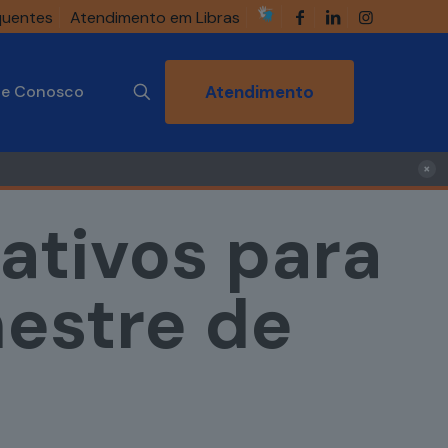
quentes
Atendimento em Libras
he Conosco
Atendimento
×
rativos para
estre de