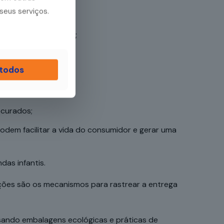
seus serviços.
s e geleias caseiros;
esente, por exemplo;
 todos
ocurados;
podem facilitar a vida do consumidor e gerar uma
das infantis.
uções são os mecanismos para rastrear a entrega
usando embalagens ecológicas e práticas de