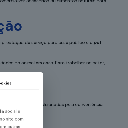
omercializar acessórios ou alimentos naturais para
ção
 prestação de serviço para esse público é o
pet
dades do animal em casa. Para trabalhar no setor,
okies
cios lucrativos. Impulsionadas pela conveniência
a social e
sso site com
com outras