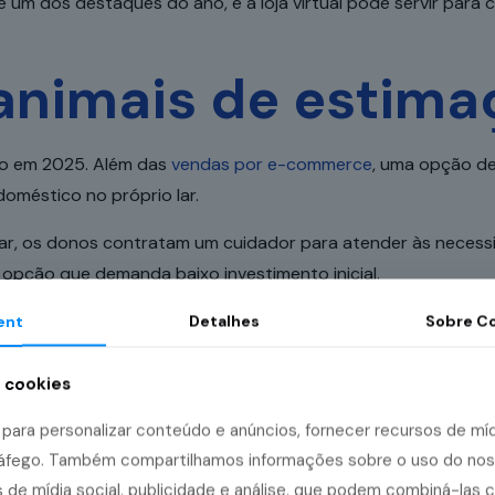
m dos destaques do ano, e a loja virtual pode servir para c
animais de estima
co em 2025. Além das
vendas por e-commerce
, uma opção de
doméstico no próprio lar.
ajar, os donos contratam um cuidador para atender às necessi
 opção que demanda baixo investimento inicial.
delivery
ent
Detalhes
Sobre
Co
a cookies
idades de crescimento em 2025, tornando-se potenciais negó
ara personalizar conteúdo e anúncios, fornecer recursos de mídi
ação a cuidados com a saúde e entretenimento.
tráfego. Também compartilhamos informações sobre o uso do no
 de mídia social, publicidade e análise, que podem combiná-las 