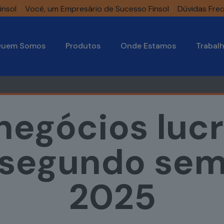
insol
Você, um Empresário de Sucesso Finsol
Dúvidas Fre
uem Somos
Produtos
Onde Estamos
Trabal
negócios luc
o segundo sem
2025