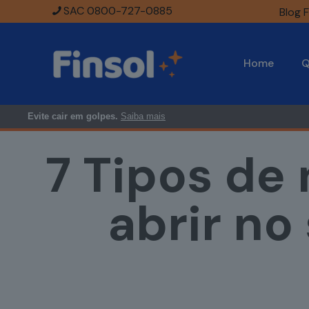
SAC 0800-727-0885
Blog F
Home
Q
Evite cair em golpes.
Saiba mais
7 Tipos de 
abrir n