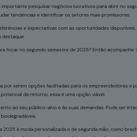
importante pesquisar negócios lucrativos para abrir no seg
tudar tendências e identificar os setores mais promissores.
referências e expectativas com as oportunidades disponíveis
m destaque.
ara focar no segundo semestre de 2025? Então acompanhe 7 t
cia por serem opções facilitadas para os empreendedores e p
otencial de retorno, essa é uma opção viável.
atento ao seu público-alvo e às suas demandas. Pode ser
inte
u biodegradáveis.
ara 2025 é moda personalizada e de segunda mão, como brec