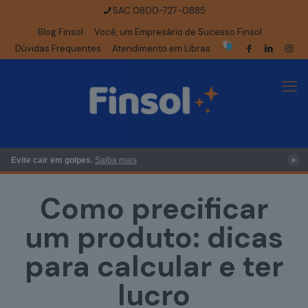
SAC 0800-727-0885
Blog Finsol
Você, um Empresário de Sucesso Finsol
Dúvidas Frequentes
Atendimento em Libras
×
Evite cair em golpes.
Saiba mais
Como precificar
um produto: dicas
para calcular e ter
lucro