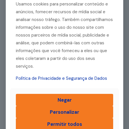
Outro ponto relevante para a precificação é a definição de
Usamos cookies para personalizar conteúdo e
um valor agregado. Aqui, vale dizer que é comum as
anúncios, fornecer recursos de mídia social e
pessoas acharem que preço e valor são sinônimos. Porém, o
preço diz respeito à quantia financeira exigida para o
analisar nosso tráfego. Também compartilhamos
pagamento de um produto ou serviço. Quanto ao valor,
informações sobre o uso do nosso site com
corresponde à maneira como as pessoas enxergam o
produto ou serviço, bem como os benefícios que ele traz. Se
nossos parceiros de mídia social, publicidade e
você não incluir um valor agregado no momento de fazer a
análise, que podem combiná-las com outras
precificação, é possível que o seu produto seja tido como
informações que você forneceu a eles ou que
de baixa qualidade, mesmo não sendo.
eles coletaram a partir do uso dos seus
Por exemplo, considerando as
tecnologias
disponíveis
serviços.
atualmente, não há grandes diferenças funcionais entre um
iPhone de outros smartphones de primeira linha. Porém, o
valor agregado ao iPhone o torna um produto exclusivo e
Política de Privacidade e Segurança de Dados
diferenciado, fazendo com que ele seja mais desejado.
Negar
Como calcular os preços
Personalizar
dos produtos e garantir o
lucro do negócio?
Permitir todos