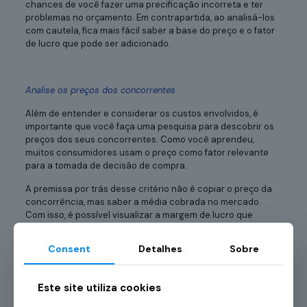
chances de você fazer uma precificação incorreta e ter
problemas no orçamento. Em contrapartida, ao analisá-los
com cautela, fica mais fácil saber a base do preço e o fator
de lucro que pode ser adicionado.
Analise os preços dos concorrentes
Além de entender e considerar os custos envolvidos, é
importante que você faça uma pesquisa para descobrir os
preços dos seus concorrentes. Como você aprendeu,
muitos consumidores usam o preço como fator relevante
para a tomada de decisão de compra.
A premissa por trás desse critério não é copiar o preço da
concorrência, mas saber a média cobrada no mercado.
Com isso, é possível visualizar a margem de lucro que
poderá ser trabalhada para que o negócio se mantenha
lucrativo e atrativo para o consumidor.
Consent
Detalhes
Sobre
Este site utiliza cookies
Defina o valor agregado