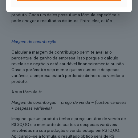
Existem diferentes métodos para calcular o preço de um
produto. Cada um deles possui uma fórmula específica e
pode chegar a resultados distintos. Entre eles, estão:
Margem de contribuição
Calcular a margem de contribuição permite avaliar o
percentual de ganho da empresa. Isso porque o cálculo
revela se o negócio está saudável financeiramente ou não.
Caso o parâmetro seja menor que os custos e despesas
variáveis, a empresa estará perdendo dinheiro ao vender o
produto.
A sua fórmula é:
Margem de contribuição = preço de venda – (custos variáveis
+ despesas variáveis)
Imagine que um produto tenha o preço unitário de venda de
R$ 30,00 e o montante de custos e despesas variáveis
envolvidas na sua produção e venda esteja em R$ 10,00.
Aplicando-se a fórmula, o resultado obtido será de R$