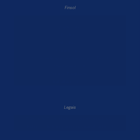
Finsol
Home
Quem Somos
Produtos
Blog Finsol
Onde Estamos
Você, um Empresário de Sucesso Finsol
Atendimento Old
Dúvidas Frequentes
Trabalhe Conosco
Legais
Política de Privacidade e Segurança de Dados
Relatório de Transparência Salarial da Finsol