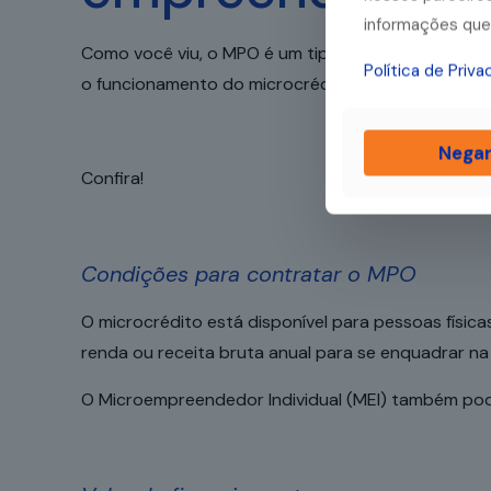
informações que 
Como você viu, o MPO é um tipo de crédito especí
Política de Priv
o funcionamento do microcrédito produtivo orien
Nega
Confira!
Condições para contratar o MPO
O microcrédito está disponível para pessoas física
renda ou receita bruta anual para se enquadrar na
O Microempreendedor Individual (MEI) também pode 