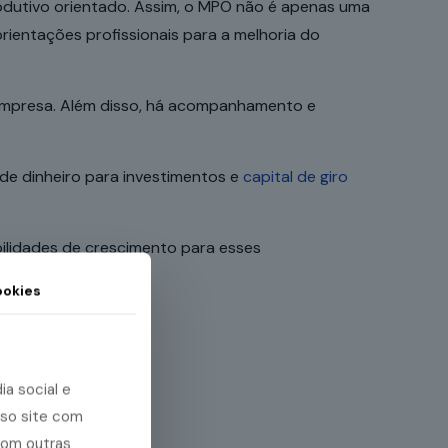
produtivo orientado. Assim, o MPO não é apenas uma
ientações profissionais para a melhoria do
 empresa. Além disso, há acompanhamento e
de dinheiro para investimentos e
capital de giro
bilidades de crescimento para esses
okies
a
a social e
sso site com
com outras