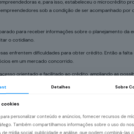
es empreendedoras e, para isso, estabeleceu o microcrédito 
 a empreendedores sob a condição de ser acompanhado por or
reparado para receber informações sobre o planejamento da
tar o cotidiano.
enfrentem dificuldades para obter crédito. Então a falta 
ócios em um mercado concorrido.
cesso orientado e facilitado ao crédito, ampliando as possi
ent
Detalhes
Sobre
Co
a cookies
o microcrédito par
ara personalizar conteúdo e anúncios, fornecer recursos de mídi
s?
tráfego. Também compartilhamos informações sobre o uso do no
 de mídia social, publicidade e análise, que podem combiná-las 