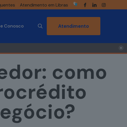
quentes
Atendimento em Libras
he Conosco
Atendimento
×
edor: como
rocrédito
negócio?