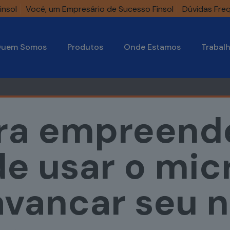
insol
Você, um Empresário de Sucesso Finsol
Dúvidas Fre
uem Somos
Produtos
Onde Estamos
Trabal
ara empreend
e usar o mic
avancar seu 