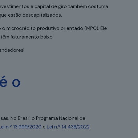
 investimentos e capital de giro também costuma
ue estão descapitalizados.
e o microcrédito produtivo orientado (MPO). Ele
 têm faturamento baixo.
eendedores!
é o
as. No Brasil, o Programa Nacional de
Lei n.º 13.999/2020
e
Lei n.º 14.438/2022
.