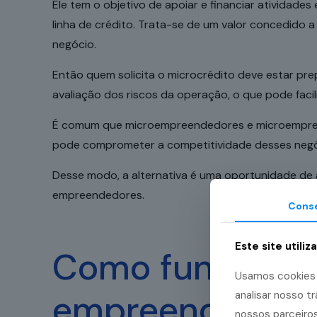
Ele tem o objetivo de apoiar e financiar atividad
linha de crédito. Trata-se de um valor concedido
negócio.
Então quem solicita o microcrédito deve estar p
avaliação dos riscos da operação, o que pode facili
É comum que microempreendedores e microempresas 
pode comprometer a competitividade desses neg
Desse modo, a alternativa é uma oportunidade de a
empreendedores.
Cons
Este site utiliz
Como funciona 
Usamos cookies p
empreendedore
analisar nosso 
nossos parceiros