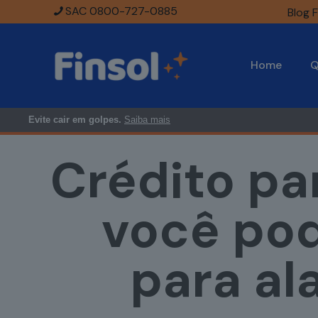
SAC 0800-727-0885
Blog F
Home
Q
Evite cair em golpes.
Saiba mais
Crédito p
você pod
para al