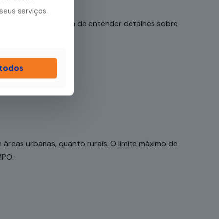
seus serviços.
e o conceito, é hora de entender detalhes sobre
 todos
m áreas urbanas, quanto rurais. O limite máximo de
MPO.