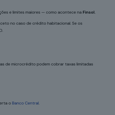
eções e limites maiores — como acontece na
Finsol.
xceto no caso de crédito habitacional. Se os
O.
ras de microcrédito podem cobrar taxas limitadas
lerta o
Banco Central
.