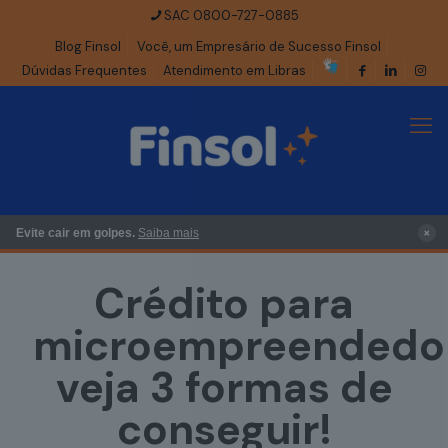
SAC 0800-727-0885
Blog Finsol
Você, um Empresário de Sucesso Finsol
Dúvidas Frequentes
Atendimento em Libras
×
Evite cair em golpes.
Saiba mais
Crédito para
microempreendedo
veja 3 formas de
conseguir!