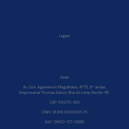
Dúvidas Frequentes
Trabalhe Conosco
Legais
Política de Privacidade e Segurança de Dados
Relatório de Transparência Salarial da Finsol
Sede
Av. Gov. Agamenon Magalhães, 4775, 9º andar,
Empresarial Thomas Edson, Ilha do Leite, Recife-PE.
CEP: 50070-160
CNPJ: 18.810.553/0001-75
SAC: 0800-727-0885