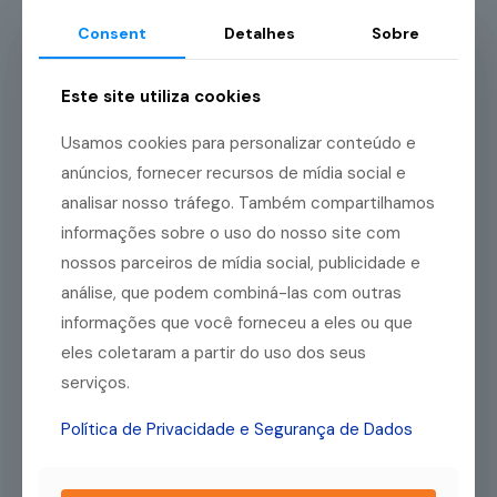
necessidades do seu negócio;
Consent
Detalhes
Sobre
garantias exigidas
: entenda quais garantias são
exigidas em cada linha de crédito.
Este site utiliza cookies
Como obter crédito para
microempreendedor?
Usamos cookies para personalizar conteúdo e
anúncios, fornecer recursos de mídia social e
Para obter
crédito
para o seu empreendimento, comece
analisar nosso tráfego. Também compartilhamos
pesquisando e comparando as opções disponíveis. Depois,
informações sobre o uso do nosso site com
reúna os documentos necessários e apresente uma
solicitação formal à empresa escolhida. Por fim, analise o
nossos parceiros de mídia social, publicidade e
contrato com atenção antes de assinar.
análise, que podem combiná-las com outras
A documentação costuma englobar seus documentos
informações que você forneceu a eles ou que
pessoais, como responsável pelo negócio, comprovante de
eles coletaram a partir do uso dos seus
endereço, declaração de faturamento ou extratos
bancários.
serviços.
Como planejar o uso do
Política de Privacidade e Segurança de Dados
crédito no