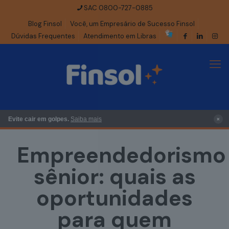
SAC 0800-727-0885
Blog Finsol
Você, um Empresário de Sucesso Finsol
Dúvidas Frequentes
Atendimento em Libras
×
Evite cair em golpes.
Saiba mais
Empreendedorismo
sênior: quais as
oportunidades
para quem