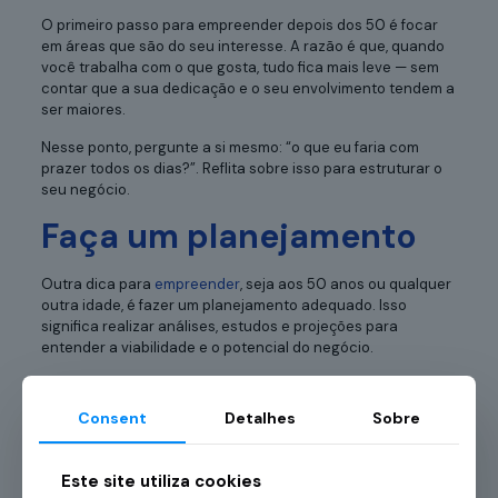
O primeiro passo para empreender depois dos 50 é focar
em áreas que são do seu interesse. A razão é que, quando
você trabalha com o que gosta, tudo fica mais leve — sem
contar que a sua dedicação e o seu envolvimento tendem a
ser maiores.
Nesse ponto, pergunte a si mesmo: “o que eu faria com
prazer todos os dias?”. Reflita sobre isso para estruturar o
seu negócio.
Faça um planejamento
Outra dica para
empreender
, seja aos 50 anos ou qualquer
outra idade, é fazer um planejamento adequado. Isso
significa realizar análises, estudos e projeções para
entender a viabilidade e o potencial do negócio.
Você deve pensar no que será vendido, para quem, quanto
será cobrado por cada produto ou serviço, quais os custos
Consent
Detalhes
Sobre
envolvidos e como pretende divulgar o negócio. Um bom
planejamento
ajuda a evitar surpresas e a tomar decisões
com mais clareza.
Este site utiliza cookies