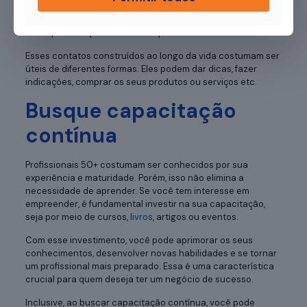
ampla rede de contatos — de vizinhos e amigos a
clientes
e
fornecedores. Sendo assim, vale a pena considerá-los
como parte do processo de empreendedorismo.
Esses contatos construídos ao longo da vida costumam ser
úteis de diferentes formas. Eles podem dar dicas, fazer
indicações, comprar os seus produtos ou serviços etc.
Busque capacitação
contínua
Profissionais 50+ costumam ser conhecidos por sua
experiência e maturidade. Porém, isso não elimina a
necessidade de aprender. Se você tem interesse em
empreender, é fundamental investir na sua capacitação,
seja por meio de cursos,
livros
, artigos ou eventos.
Com esse investimento, você pode aprimorar os seus
conhecimentos, desenvolver novas habilidades e se tornar
um profissional mais preparado. Essa é uma característica
crucial para quem deseja ter um negócio de sucesso.
Inclusive, ao buscar capacitação contínua, você pode