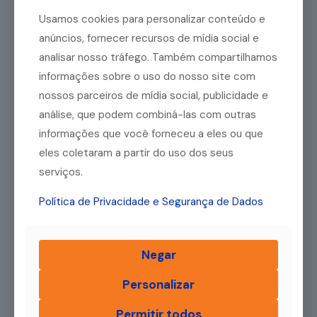
Invista em negócios de
Usamos cookies para personalizar conteúdo e
baixo custo inicial ou em
anúncios, fornecer recursos de mídia social e
franquias
analisar nosso tráfego. Também compartilhamos
informações sobre o uso do nosso site com
Vale a pena começar investindo em negócios com um custo
nossos parceiros de mídia social, publicidade e
inicial mais baixo, afinal, você está começando. O
análise, que podem combiná-las com outras
empreendedorismo sênior, como qualquer outro, é um
informações que você forneceu a eles ou que
processo que leva tempo para se consolidar — então vá
aos poucos.
eles coletaram a partir do uso dos seus
Mais uma possibilidade é investir em uma
franquia
. O
serviços.
principal motivo é que ela oferece um modelo pronto, além
de suporte e treinamentos. Dessa forma, você não precisa
Política de Privacidade e Segurança de Dados
iniciar tudo do zero e ainda conta com a ajuda de
profissionais, o que contribui para reduzir os riscos.
Aproveite redes de
Negar
contatos consolidadas
Personalizar
Normalmente, profissionais acima dos 50 anos têm uma
Permitir todos