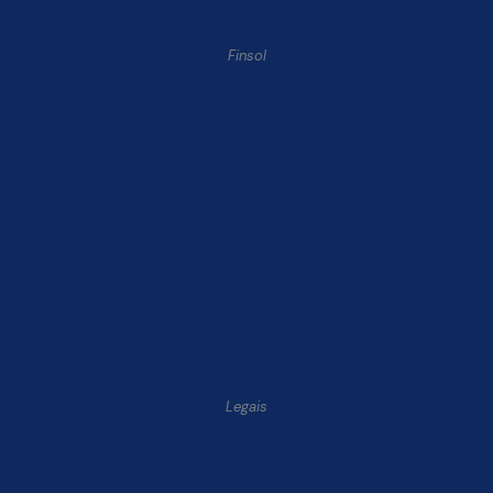
Finsol
Home
Quem Somos
Produtos
Blog Finsol
Onde Estamos
Você, um Empresário de Sucesso Finsol
Atendimento Old
Dúvidas Frequentes
Trabalhe Conosco
Legais
Política de Privacidade e Segurança de Dados
Relatório de Transparência Salarial da Finsol