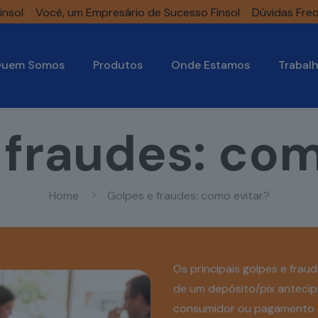
insol
Você, um Empresário de Sucesso Finsol
Dúvidas Fre
uem Somos
Produtos
Onde Estamos
Trabal
 fraudes: com
Home
Golpes e fraudes: como evitar?
Os principais golpes e fra
de um depósito/pix antecip
consumidor ou pagamento d