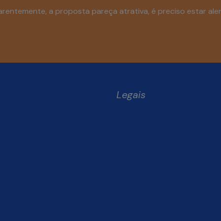
entemente, a proposta pareça atrativa, é preciso estar aler
Legais
Política de Privacidade e
Segurança de Dados
Somos
Relatório de Transparência 
os
da Finsol
sol
stamos
um Empresário de Sucesso