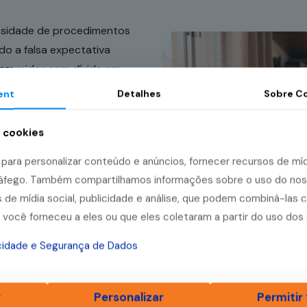
ssidade de procedimentos
o a falsa expectativa
onsumidor com dívida em
para a liberação do
ent
Detalhes
Sobre
Co
a cookies
ica inadimplente, a
tá-lo para oferecer uma
ara personalizar conteúdo e anúncios, fornecer recursos de mídi
enas ao valor relativo à
tráfego. Também compartilhamos informações sobre o uso do no
pado ou taxa adicional
 de mídia social, publicidade e análise, que podem combiná-las 
você forneceu a eles ou que eles coletaram a partir do uso dos 
acidade e Segurança de Dados
r
Personalizar
Permitir