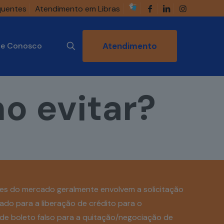
quentes
Atendimento em Libras
he Conosco
Atendimento
o evitar?
udes do mercado geralmente envolvem a solicitação
ado para a liberação de crédito para o
e boleto falso para a quitação/negociação de