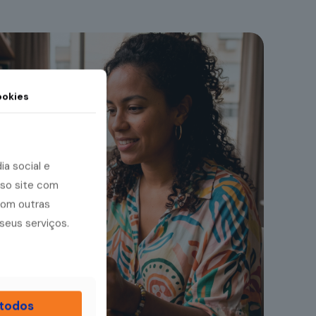
okies
a social e
sso site com
com outras
seus serviços.
 todos