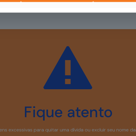
Fique atento
ns excessivas para quitar uma dívida ou excluir seu nome das 