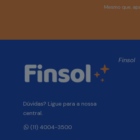
Mesmo que, apar
Finsol
Home
Quem 
Produt
Dúvidas? Ligue para a nossa
Blog Fin
central.
Onde E
(11) 4004-3500
Você, 
Finsol