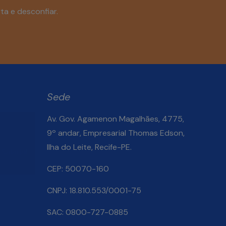
ta e desconfiar.
Sede
Av. Gov. Agamenon Magalhães, 4775,
9º andar, Empresarial Thomas Edson,
Ilha do Leite, Recife-PE.
Salarial
CEP: 50070-160
CNPJ: 18.810.553/0001-75
SAC: 0800-727-0885