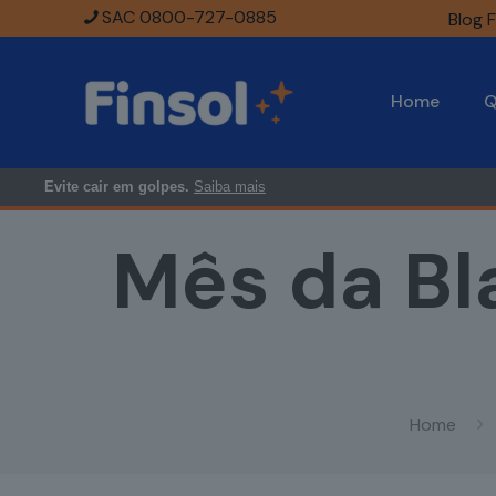
SAC 0800-727-0885
Blog F
Home
Q
Evite cair em golpes.
Saiba mais
Mês da Bla
Home