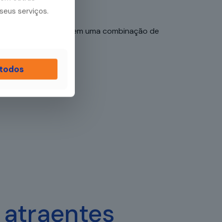
seus serviços.
reensão seja embasada em uma combinação de
 todos
 atraentes