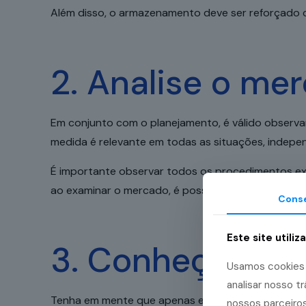
Além disso, o armazenamento deve ser reforçado c
2. Analise o me
Em conjunto com o planejamento, é válido observa
medida é relevante em todas as situações, inde
É importante observar todos os procedimentos ex
ao examinar o mercado, é possível compreender o
Cons
Este site utiliz
3. Conheça o se
Usamos cookies p
analisar nosso 
Tenha em mente que apenas examinar o mercado e 
nossos parceiros