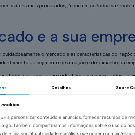
om os itens mais procurados, já que em períodos sazonais 
rcado e a sua empr
r cuidadosamente o mercado e as características do negócio
pendentemente do segmento de atuação e do tamanho da emp
ecutados na organização e identificar as necessidades de 
s padrões de demanda, as tendências, as expectativas dos c
ent
Detalhes
Sobre
Co
a cookies
u público-alvo
ara personalizar conteúdo e anúncios, fornecer recursos de mídi
tráfego. Também compartilhamos informações sobre o uso do no
o seu negócio pode não ser o bastante para obter o melhor
 de mídia social, publicidade e análise, que podem combiná-las 