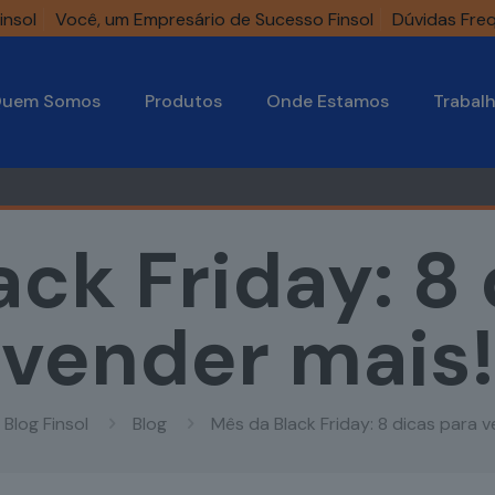
insol
Você, um Empresário de Sucesso Finsol
Dúvidas Fre
uem Somos
Produtos
Onde Estamos
Trabal
ck Friday: 8
vender mais!
Blog Finsol
Blog
Mês da Black Friday: 8 dicas para v