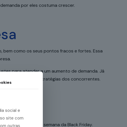
a demanda por eles costuma crescer.
esa
, bem como os seus pontos fracos e fortes. Essa
resa.
ajustes para atender a um aumento de demanda. Já
onsumidores e as estratégias dos concorrentes.
okies
a social e
sso site com
 aproveitamento da semana da Black Friday.
com outras