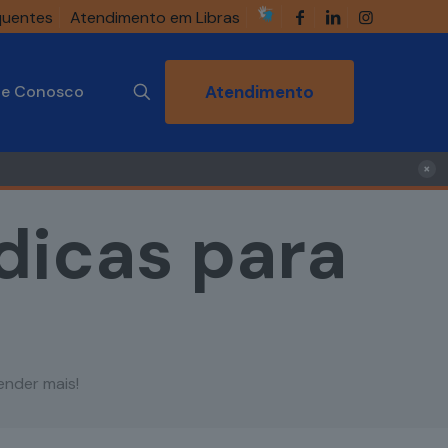
quentes
Atendimento em Libras
he Conosco
Atendimento
×
 dicas para
ender mais!