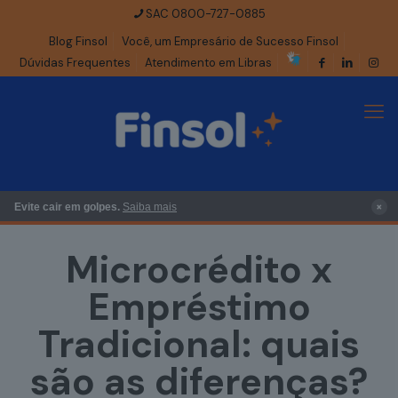
SAC 0800-727-0885
Blog Finsol
Você, um Empresário de Sucesso Finsol
Dúvidas Frequentes
Atendimento em Libras
×
Evite cair em golpes.
Saiba mais
Microcrédito x
Empréstimo
Tradicional: quais
são as diferenças?