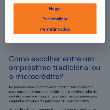
crédito orientado visando melhorar as estratégias do
Negar
negócio;
alíquota zero de Imposto sobre Operações Financeiras
Personalizar
(IOF);
taxas de juros reguladas por lei, sem ultrapassar a
Permitir todos
margem de 4% ao mês;
melhores condições de pagamento.
Como escolher entre um
empréstimo tradicional ou
o microcrédito?
Na prática, cada empresa deve analisar seu contexto e
suas características para decidir qual é a melhor linha de
crédito. Primeiro, é importante analisar se sua empresa se
enquadra nos quesitos para conseguir microcrédito.
Antes de solicitar o empréstimo, você precisa verificar se: