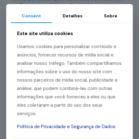
significa que o empréstimo será assistido por um
responsável da instituição ou entidade financeira. Assim, as
Consent
Detalhes
Sobre
orientações sobre estratégias visando o crescimento do
negócio
podem contribuir para o seu desenvolvimento.
Este site utiliza cookies
Quais as vantagens do
Usamos cookies para personalizar conteúdo e
microcrédito comparado
anúncios, fornecer recursos de mídia social e
analisar nosso tráfego. Também compartilhamos
ao empréstimo
informações sobre o uso do nosso site com
tradicional?
nossos parceiros de mídia social, publicidade e
análise, que podem combiná-las com outras
Após conferir as principais diferenças entre as linhas de
informações que você forneceu a eles ou que
crédito, provavelmente você compreendeu como o
microcrédito é mais adequado às micro e pequenas
eles coletaram a partir do uso dos seus
empresas, certo? Isso acontece porque essa linha de
serviços.
crédito oferece benefícios, como:
Política de Privacidade e Segurança de Dados
incentivos ao crescimento dos pequenos negócios;
menos burocracia para realizar o empréstimo;