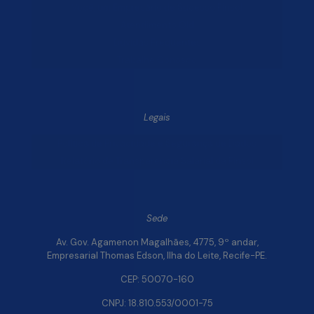
Você, um Empresário de Sucesso Finsol
Atendimento Old
Dúvidas Frequentes
Trabalhe Conosco
Legais
Política de Privacidade e Segurança de Dados
Relatório de Transparência Salarial da Finsol
Sede
Av. Gov. Agamenon Magalhães, 4775, 9º andar,
Empresarial Thomas Edson, Ilha do Leite, Recife-PE.
CEP: 50070-160
CNPJ: 18.810.553/0001-75