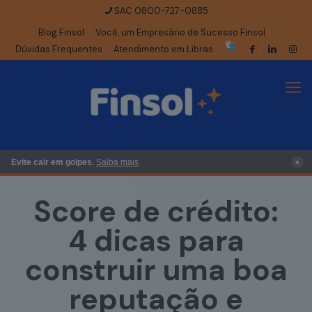
SAC 0800-727-0885
Blog Finsol
Você, um Empresário de Sucesso Finsol
Dúvidas Frequentes
Atendimento em Libras
×
Evite cair em golpes.
Saiba mais
Score de crédito:
4 dicas para
construir uma boa
reputação e