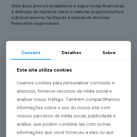
Além disso, procure estabelecer e seguir metas financeiras.
A definição de objetivos claros e realistas proporciona foco
e direcionamento, facilitando a tomada de decisões
financeiras responsáveis.
3. Mantenha suas
Consent
Detalhes
Sobre
informações atualizadas
Este site utiliza cookies
Mais um hábito que deve ser cultivado é manter as
informações pessoais atualizadas. Esse é um ponto muitas
vezes subestimado, mas que é fundamental para quem
Usamos cookies para personalizar conteúdo e
busca aumentar o score de crédito.
anúncios, fornecer recursos de mídia social e
Informações desatualizadas podem gerar imprecisões nas
analisar nosso tráfego. Também compartilhamos
análises de
crédito
, impactando negativamente a
informações sobre o uso do nosso site com
pontuação. O consumidor deve, portanto, garantir que
nossos parceiros de mídia social, publicidade e
todos os seus dados estejam corretos e atualizados junto
às instituições financeiras e aos órgãos de proteção ao
análise, que podem combiná-las com outras
crédito, como a Serasa.
informações que você forneceu a eles ou que