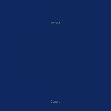
Finsol
Home
Quem Somos
Produtos
Blog Finsol
Onde Estamos
Você, um Empresário de Sucesso Finsol
Atendimento Old
Dúvidas Frequentes
Trabalhe Conosco
Legais
Política de Privacidade e Segurança de Dados