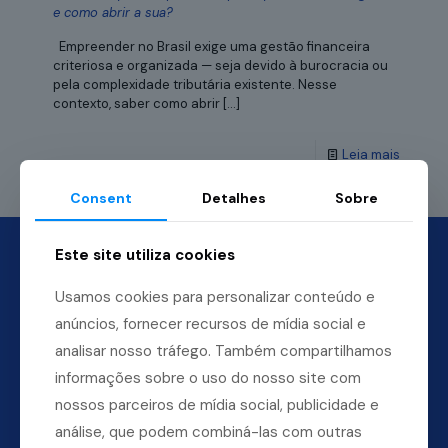
e como abrir a sua?
Empreender no Brasil exige uma gestão financeira
criteriosa e organizada — seja devido à burocracia ou
pela complexidade tributária existente. Nesse
contexto, saber como abrir
[…]
Leia mais
Consent
Detalhes
Sobre
Este site utiliza cookies
Usamos cookies para personalizar conteúdo e
anúncios, fornecer recursos de mídia social e
analisar nosso tráfego. Também compartilhamos
informações sobre o uso do nosso site com
nossos parceiros de mídia social, publicidade e
análise, que podem combiná-las com outras
Dúvidas? Ligue para a nossa central.