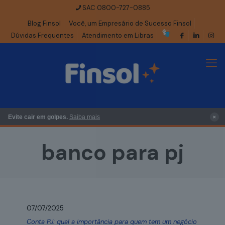
SAC 0800-727-0885
Blog Finsol
Você, um Empresário de Sucesso Finsol
Dúvidas Frequentes
Atendimento em Libras
×
Evite cair em golpes.
Saiba mais
banco para pj
07/07/2025
Conta PJ: qual a importância para quem tem um negócio