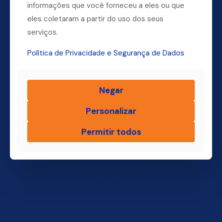
informações que você forneceu a eles ou que
(11) 4004-3500
eles coletaram a partir do uso dos seus
serviços.
Política de Privacidade e Segurança de Dados
Finsol
Negar
Home
Quem Somos
Personalizar
Produtos
Blog Finsol
Permitir todos
Onde Estamos
Você, um Empresário de Sucesso Finsol
Atendimento Old
Dúvidas Frequentes
Trabalhe Conosco