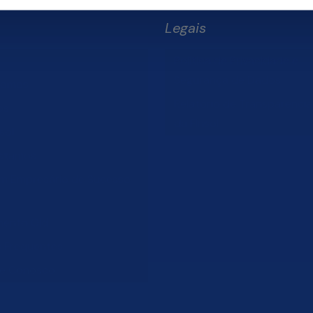
Legais
Política de Privacidade e
Segurança de Dados
Somos
Relatório de Transparência 
os
da Finsol
sol
stamos
um Empresário de Sucesso
mento Old
s Frequentes
he Conosco