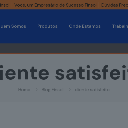
insol
Você, um Empresário de Sucesso Finsol
Dúvidas Fre
uem Somos
Produtos
Onde Estamos
Trabal
iente satisfe
Home
Blog Finsol
cliente satisfeito