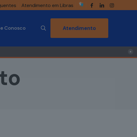
quentes
Atendimento em Libras
he Conosco
Atendimento
×
ito