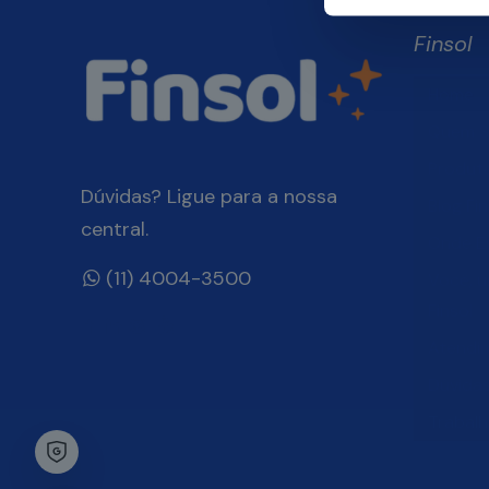
Finsol
Home
Quem 
Produt
Dúvidas? Ligue para a nossa
Blog Fin
central.
Onde E
(11) 4004-3500
Você, 
Finsol
Atendi
Dúvida
Trabal