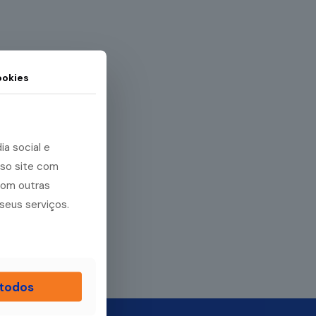
okies
a social e
sso site com
com outras
seus serviços.
 todos