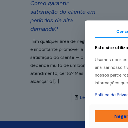
Como garantir
satisfação do cliente em
períodos de alta
demanda?
Cons
Em qualquer área de negócios,
Este site utiliz
é importante promover a
satisfação do cliente — o que
Usamos cookies p
depende muito de um bom
analisar nosso 
atendimento, certo? Mas
nossos parceiros
alcançar o
[…]
informações que 
Política de Priv
Leia mais
Nega