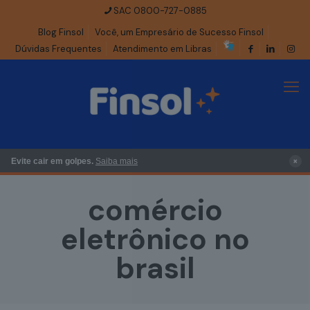
SAC 0800-727-0885
Blog Finsol
Você, um Empresário de Sucesso Finsol
Dúvidas Frequentes
Atendimento em Libras
×
Evite cair em golpes.
Saiba mais
comércio
eletrônico no
brasil