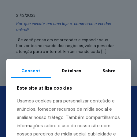
21/12/2023
Por que investir em uma loja e-commerce e vendas
online?
Se você pensa em empreender e expandir seus
horizontes no mundo dos negócios, vale a pena dar
atenção para a internet. Em um mundo cada
[…]
Leia mais
Consent
Detalhes
Sobre
Este site utiliza cookies
Usamos cookies para personalizar conteúdo e
anúncios, fornecer recursos de mídia social e
analisar nosso tráfego. Também compartilhamos
informações sobre o uso do nosso site com
nossos parceiros de mídia social, publicidade e