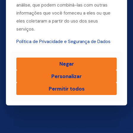
análise, que podem combiná-las com outras
informações que você forneceu a eles ou que
Dúvidas? Ligue para a nossa central.
eles coletaram a partir do uso dos seus
(11) 4004-3500
serviços.
Política de Privacidade e Segurança de Dados
Finsol
Negar
Home
Personalizar
Quem Somos
Produtos
Permitir todos
Blog Finsol
Onde Estamos
Você, um Empresário de Sucesso Finsol
Atendimento Old
Dúvidas Frequentes
Trabalhe Conosco