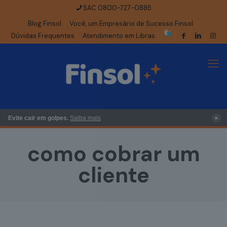
SAC 0800-727-0885
Blog Finsol
Você, um Empresário de Sucesso Finsol
Dúvidas Frequentes
Atendimento em Libras
×
Evite cair em golpes.
Saiba mais
como cobrar um
cliente