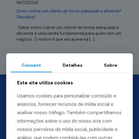
16/03/2026
Como cobrar um cliente de forma adequada e eficiente?
Descubra!
Saber como cobrar um cliente de forma adequada e
eficiente é uma tarefa fundamental para quem tem um
negócio. O motivo é que ela aumenta
[…]
Leia mais
Consent
Detalhes
Sobre
Este site utiliza cookies
Usamos cookies para personalizar conteúdo e
anúncios, fornecer recursos de mídia social e
analisar nosso tráfego. Também compartilhamos
informações sobre o uso do nosso site com
nossos parceiros de mídia social, publicidade e
análise, que podem combiná-las com outras