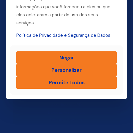
Dúvidas? Ligue para a nossa central.
informações que você forneceu a eles ou que
eles coletaram a partir do uso dos seus
(11) 4004-3500
serviços.
Política de Privacidade e Segurança de Dados
Finsol
Negar
Home
Quem Somos
Personalizar
Produtos
Permitir todos
Blog Finsol
Onde Estamos
Você, um Empresário de Sucesso Finsol
Atendimento Old
Dúvidas Frequentes
Trabalhe Conosco