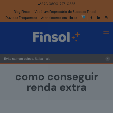
SAC 0800-727-0885
Blog Finsol
Você, um Empresário de Sucesso Finsol
Dúvidas Frequentes
Atendimento em Libras
×
Evite cair em golpes.
Saiba mais
como conseguir
renda extra