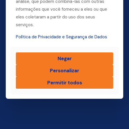
análise, que podem combiná-las com outras
informações que você forneceu a eles ou que
Dúvidas? Ligue para a nossa central.
eles coletaram a partir do uso dos seus
(11) 4004-3500
serviços.
Política de Privacidade e Segurança de Dados
Finsol
Negar
Home
Personalizar
Quem Somos
Produtos
Permitir todos
Blog Finsol
Onde Estamos
Você, um Empresário de Sucesso Finsol
Atendimento Old
Dúvidas Frequentes
Trabalhe Conosco