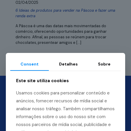
02/04/2025
6 Ideias de produtos para vender na Páscoa e fazer uma
renda extra
A Páscoa é uma das datas mais movimentadas do
comércio, oferecendo oportunidades para ganhar
dinheiro. Afinal, as pessoas se reúnem para trocar
chocolates, presentear amigos e
[…]
Leia mais
Consent
Detalhes
Sobre
Este site utiliza cookies
Usamos cookies para personalizar conteúdo e
anúncios, fornecer recursos de mídia social e
analisar nosso tráfego. Também compartilhamos
informações sobre o uso do nosso site com
nossos parceiros de mídia social, publicidade e