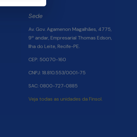
Sede
Av. Gov. Agamenon Magalhães, 4775,
9º andar, Empresarial Thomas Edson,
Ilha do Leite, Recife-PE.
Salarial
CEP: 50070-160
CNPJ: 18.810.553/0001-75
SAC: 0800-727-0885
Veja todas as unidades da Finsol.