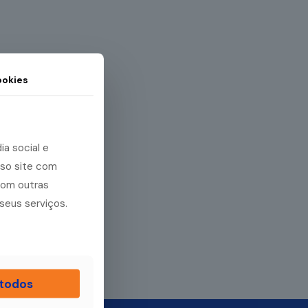
okies
a social e
sso site com
com outras
seus serviços.
 todos