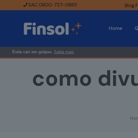
SAC 0800-727-0885
Blog F
Home
Q
Evite cair em golpes.
Saiba mais
como divu
Ho