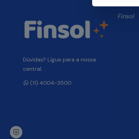
Finsol
Home
Quem 
Produt
Dúvidas? Ligue para a nossa
Blog Fin
central.
Onde E
(11) 4004-3500
Você, 
Finsol
Atendi
Dúvida
Trabal