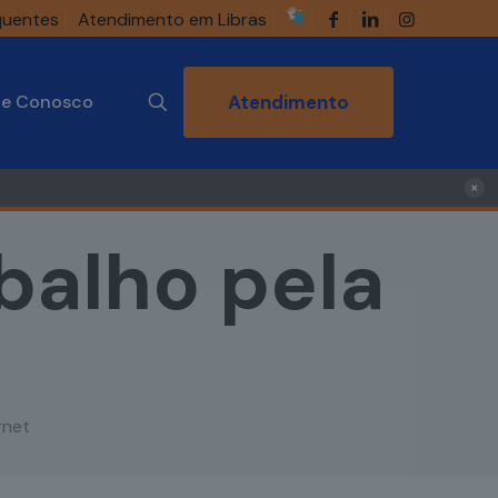
quentes
Atendimento em Libras
he Conosco
Atendimento
×
balho pela
rnet