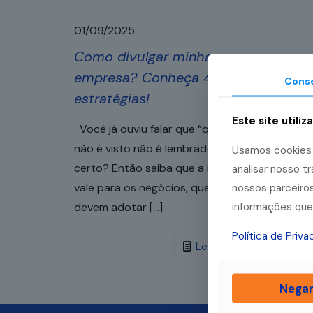
01/09/2025
Como divulgar minha
empresa? Conheça 4
Cons
estratégias!
Este site utiliz
Você já ouviu falar que “quem
não é visto não é lembrado”,
Usamos cookies p
certo? Então saiba que a ideia
analisar nosso 
vale para os negócios, que
nossos parceiros
informações que 
devem adotar
[…]
Política de Priv
Leia mais
Nega