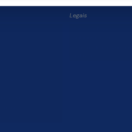
Legais
Política de Privacidade e
Segurança de Dados
Somos
Relatório de Transparência 
os
da Finsol
sol
stamos
um Empresário de Sucesso
mento Old
s Frequentes
he Conosco