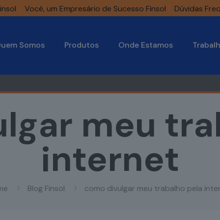
insol
Você, um Empresário de Sucesso Finsol
Dúvidas Fre
uem Somos
Produtos
Onde Estamos
Trabal
lgar meu tra
internet
me
Blog Finsol
como divulgar meu trabalho pela inte