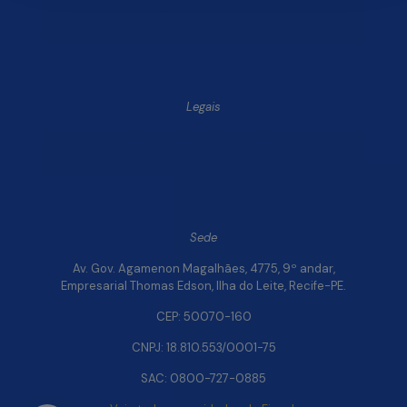
Dúvidas Frequentes
Trabalhe Conosco
Legais
Política de Privacidade e Segurança de Dados
Relatório de Transparência Salarial da Finsol
Sede
Av. Gov. Agamenon Magalhães, 4775, 9º andar,
Empresarial Thomas Edson, Ilha do Leite, Recife-PE.
CEP: 50070-160
CNPJ: 18.810.553/0001-75
SAC: 0800-727-0885