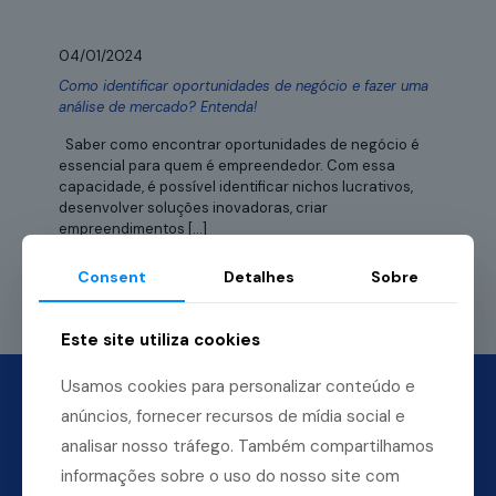
04/01/2024
Como identificar oportunidades de negócio e fazer uma
análise de mercado? Entenda!
Saber como encontrar oportunidades de negócio é
essencial para quem é empreendedor. Com essa
capacidade, é possível identificar nichos lucrativos,
desenvolver soluções inovadoras, criar
empreendimentos
[…]
Consent
Detalhes
Sobre
Leia mais
Este site utiliza cookies
Usamos cookies para personalizar conteúdo e
anúncios, fornecer recursos de mídia social e
analisar nosso tráfego. Também compartilhamos
informações sobre o uso do nosso site com