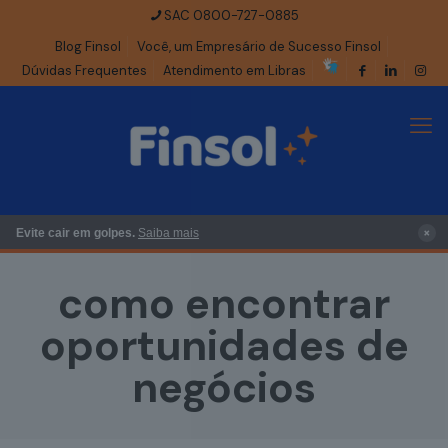
SAC 0800-727-0885
Blog Finsol
Você, um Empresário de Sucesso Finsol
Dúvidas Frequentes
Atendimento em Libras
×
Evite cair em golpes.
Saiba mais
como encontrar
oportunidades de
negócios