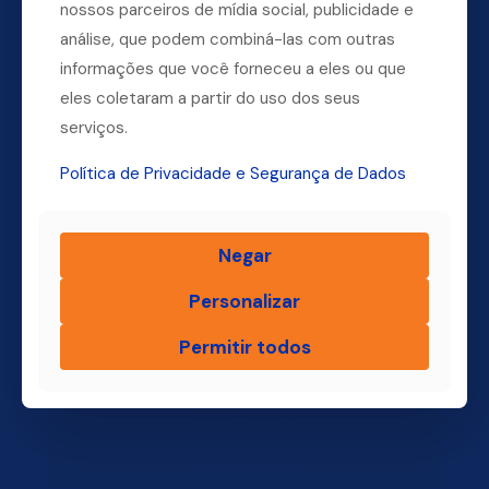
nossos parceiros de mídia social, publicidade e
análise, que podem combiná-las com outras
informações que você forneceu a eles ou que
eles coletaram a partir do uso dos seus
Dúvidas? Ligue para a nossa central.
serviços.
(11) 4004-3500
Política de Privacidade e Segurança de Dados
Negar
Finsol
Personalizar
Home
Quem Somos
Permitir todos
Produtos
Blog Finsol
Onde Estamos
Você, um Empresário de Sucesso Finsol
Atendimento Old