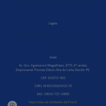
Trabalhe Conosco
Legais
Política de Privacidade e Segurança de Dados
Relatório de Transparência Salarial da Finsol
Sede
Av. Gov. Agamenon Magalhães, 4775, 9º andar,
Empresarial Thomas Edson, Ilha do Leite, Recife-PE.
CEP: 50070-160
CNPJ: 18.810.553/0001-75
SAC: 0800-727-0885
Veja todas as unidades da Finsol.