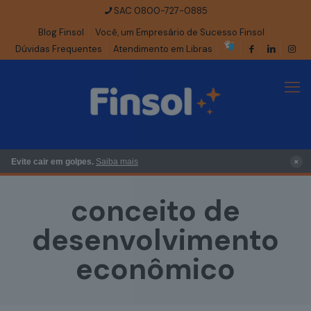
SAC 0800-727-0885
Blog Finsol
Você, um Empresário de Sucesso Finsol
Dúvidas Frequentes
Atendimento em Libras
×
Evite cair em golpes.
Saiba mais
conceito de
desenvolvimento
econômico