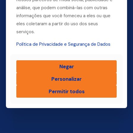
análise, que podem combiná-las com outras
informações que você forneceu a eles ou que
eles coletaram a partir do uso dos seus
Dúvidas? Ligue para a nossa central.
serviços.
(11) 4004-3500
Política de Privacidade e Segurança de Dados
Negar
Finsol
Personalizar
Home
Quem Somos
Permitir todos
Produtos
Blog Finsol
Onde Estamos
Você, um Empresário de Sucesso Finsol
Atendimento Old
Dúvidas Frequentes