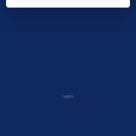
Home
Quem Somos
Produtos
Blog Finsol
Onde Estamos
Você, um Empresário de Sucesso Finsol
Atendimento Old
Dúvidas Frequentes
Trabalhe Conosco
Legais
Política de Privacidade e Segurança de Dados
Relatório de Transparência Salarial da Finsol