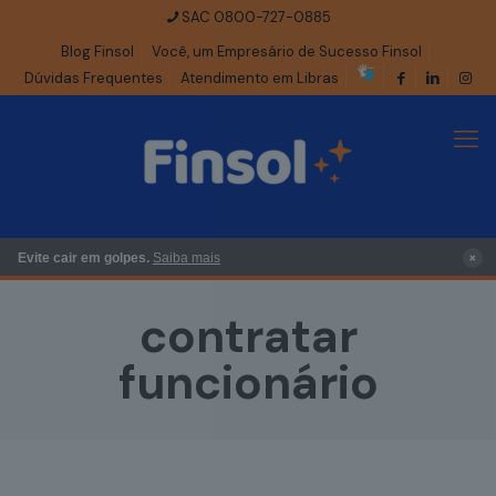
SAC 0800-727-0885
Blog Finsol
Você, um Empresário de Sucesso Finsol
Dúvidas Frequentes
Atendimento em Libras
×
Evite cair em golpes.
Saiba mais
contratar
funcionário