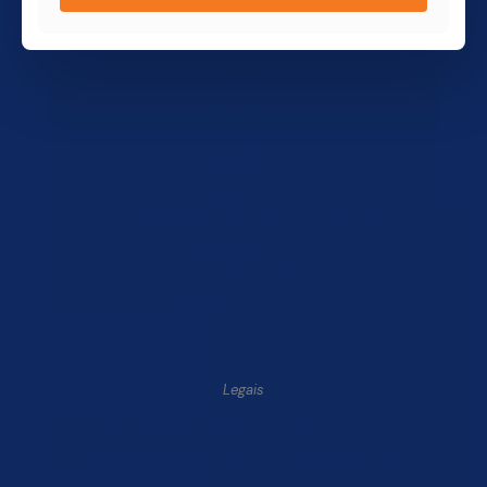
Finsol
Home
Quem Somos
Produtos
Blog Finsol
Onde Estamos
Você, um Empresário de Sucesso Finsol
Atendimento Old
Dúvidas Frequentes
Trabalhe Conosco
Legais
Política de Privacidade e Segurança de Dados
Relatório de Transparência Salarial da Finsol