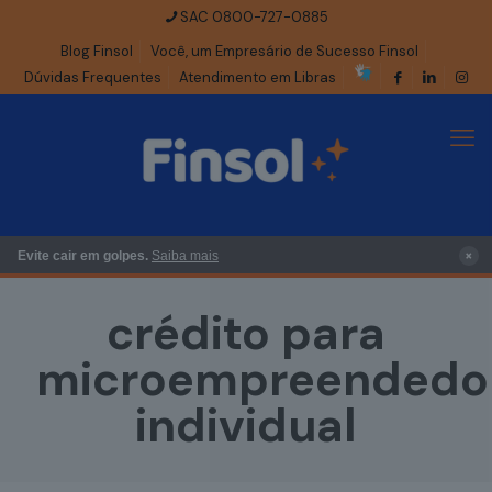
SAC 0800-727-0885
Blog Finsol
Você, um Empresário de Sucesso Finsol
Dúvidas Frequentes
Atendimento em Libras
×
Evite cair em golpes.
Saiba mais
crédito para
microempreendedo
individual