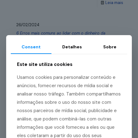
Leia mais
26/02/2024
6 Erros mais comuns ao lidar com o dinheiro da
empresa e como evitá-los
Consent
Detalhes
Sobre
Se as finanças da empresa apresentam prejuízos
constantes, fica mais difícil manter o negócio em
funcionamento, certo? Logo, empreendedores que
Este site utiliza cookies
cometem erros ao lidar com
[…]
Usamos cookies para personalizar conteúdo e
Leia mais
anúncios, fornecer recursos de mídia social e
analisar nosso tráfego. Também compartilhamos
informações sobre o uso do nosso site com
23/02/2024
nossos parceiros de mídia social, publicidade e
Como impulsionar suas vendas? Saiba mais!
análise, que podem combiná-las com outras
Quem deseja ter um bom volume de vendas e projetar
informações que você forneceu a eles ou que
o crescimento do negócio precisa saber como
eles coletaram a partir do uso dos seus
implementar um bom planejamento estratégico. Para