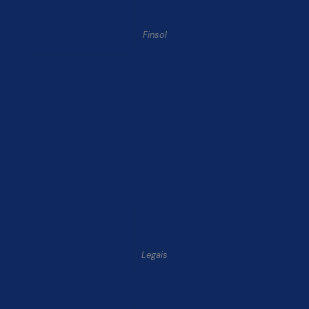
Finsol
Home
Quem Somos
Produtos
Blog Finsol
Onde Estamos
Você, um Empresário de Sucesso Finsol
Atendimento Old
Dúvidas Frequentes
Trabalhe Conosco
Legais
Política de Privacidade e Segurança de Dados
Relatório de Transparência Salarial da Finsol