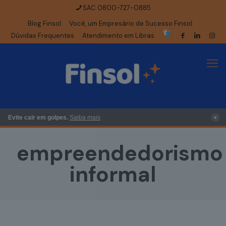
SAC 0800-727-0885
Blog Finsol
Você, um Empresário de Sucesso Finsol
Dúvidas Frequentes
Atendimento em Libras
×
Evite cair em golpes.
Saiba mais
empreendedorismo
informal