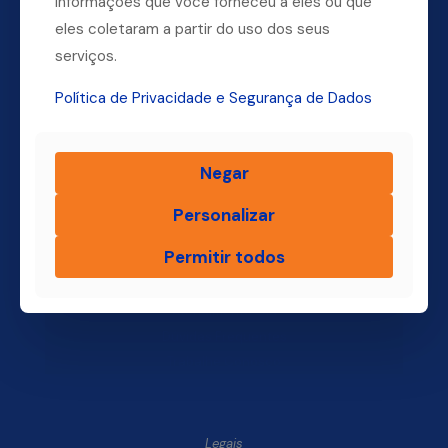
informações que você forneceu a eles ou que
(11) 4004-3500
eles coletaram a partir do uso dos seus
serviços.
Política de Privacidade e Segurança de Dados
Finsol
Home
Negar
Quem Somos
Produtos
Personalizar
Blog Finsol
Permitir todos
Onde Estamos
Você, um Empresário de Sucesso Finsol
Atendimento Old
Dúvidas Frequentes
Trabalhe Conosco
Legais