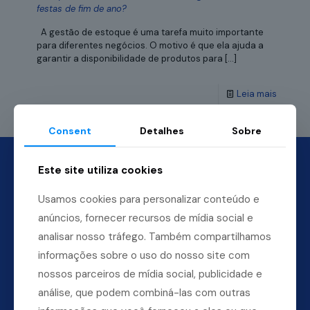
festas de fim de ano?
A gestão de estoque é uma tarefa muito importante
para diferentes negócios. O motivo é que ela ajuda a
garantir a disponibilidade de produtos para
[…]
Leia mais
Consent
Detalhes
Sobre
Este site utiliza cookies
Usamos cookies para personalizar conteúdo e
anúncios, fornecer recursos de mídia social e
analisar nosso tráfego. Também compartilhamos
informações sobre o uso do nosso site com
nossos parceiros de mídia social, publicidade e
análise, que podem combiná-las com outras
Dúvidas? Ligue para a nossa central.