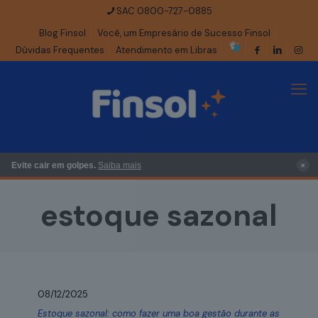
SAC 0800-727-0885
Blog Finsol
Você, um Empresário de Sucesso Finsol
Dúvidas Frequentes
Atendimento em Libras
×
Evite cair em golpes.
Saiba mais
estoque sazonal
08/12/2025
Estoque sazonal: como fazer uma boa gestão durante as