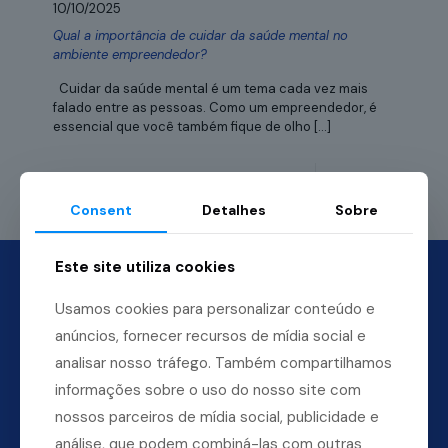
10/10/2025
Qual a importância de cuidar da saúde mental no
ambiente empreendedor?
Cuidar da saúde mental é um tema cada vez mais
falado entre as pessoas. Como um empreendedor, é
essencial que você também fique de olho
[…]
Leia mais
Consent
Detalhes
Sobre
Este site utiliza cookies
Usamos cookies para personalizar conteúdo e
anúncios, fornecer recursos de mídia social e
analisar nosso tráfego. Também compartilhamos
informações sobre o uso do nosso site com
nossos parceiros de mídia social, publicidade e
análise, que podem combiná-las com outras