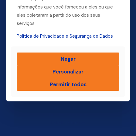
Dúvidas? Ligue para a nossa central.
informações que você forneceu a eles ou que
eles coletaram a partir do uso dos seus
(11) 4004-3500
serviços.
Política de Privacidade e Segurança de Dados
Finsol
Negar
Home
Quem Somos
Personalizar
Produtos
Permitir todos
Blog Finsol
Onde Estamos
Você, um Empresário de Sucesso Finsol
Atendimento Old
Dúvidas Frequentes
Trabalhe Conosco