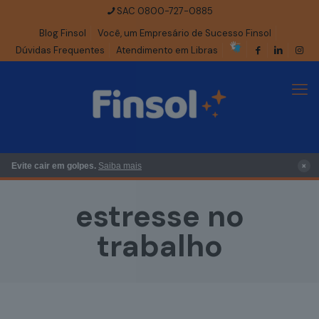
SAC 0800-727-0885
Blog Finsol
Você, um Empresário de Sucesso Finsol
Dúvidas Frequentes
Atendimento em Libras
×
Evite cair em golpes.
Saiba mais
estresse no
trabalho