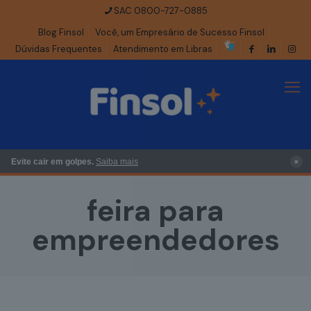
SAC 0800-727-0885
Blog Finsol
Você, um Empresário de Sucesso Finsol
Dúvidas Frequentes
Atendimento em Libras
×
Evite cair em golpes.
Saiba mais
feira para
empreendedores