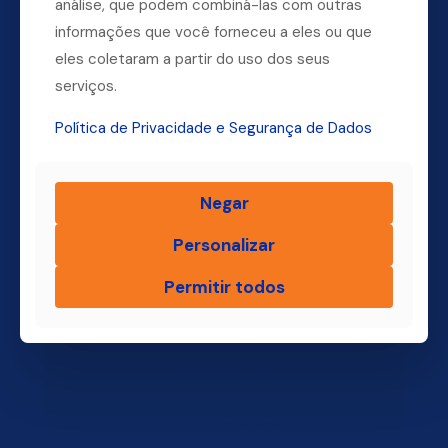
análise, que podem combiná-las com outras
informações que você forneceu a eles ou que
Dúvidas? Ligue para a nossa central.
eles coletaram a partir do uso dos seus
(11) 4004-3500
serviços.
Política de Privacidade e Segurança de Dados
Finsol
Negar
Home
Personalizar
Quem Somos
Produtos
Permitir todos
Blog Finsol
Onde Estamos
Você, um Empresário de Sucesso Finsol
Atendimento Old
Dúvidas Frequentes
Trabalhe Conosco