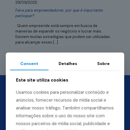
29/09/2025
Feira para empreendedores: por que é importante
participar?
Quem empreende está sempre em busca de
maneiras de expandir os negócios e lucrar mais.
Existem muitas estratégias que podem ser utilizadas
para alcançar esses
[…]
Leia mais
Consent
Detalhes
Sobre
Este site utiliza cookies
Usamos cookies para personalizar conteúdo e
anúncios, fornecer recursos de mídia social e
analisar nosso tráfego. Também compartilhamos
informações sobre o uso do nosso site com
nossos parceiros de mídia social, publicidade e