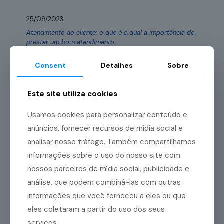
25/09/2023
Atendimento ao cliente: o que é e qual a importância de
prestar um bom atendimento
Em um mercado altamente concorrido, é necessário
Consent
Detalhes
Sobre
tentar sempre ir além para se destacar. Por isso, a
empresa que deseja se manter competitiva frente à
[…]
Este site utiliza cookies
Leia mais
Usamos cookies para personalizar conteúdo e
anúncios, fornecer recursos de mídia social e
08/06/2023
analisar nosso tráfego. Também compartilhamos
Fidelizar clientes: o que significa e qual a importância
informações sobre o uso do nosso site com
para o seu negócio?
nossos parceiros de mídia social, publicidade e
Muitos empreendedores buscam realizar novas
análise, que podem combiná-las com outras
vendas e trazer maior público para o negócio. Mas
informações que você forneceu a eles ou que
você sabia que costuma ser mais fácil vender para
quem já
[…]
eles coletaram a partir do uso dos seus
serviços.