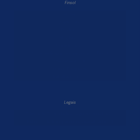
Finsol
Home
Quem Somos
Produtos
Blog Finsol
Onde Estamos
Você, um Empresário de Sucesso Finsol
Atendimento Old
Dúvidas Frequentes
Trabalhe Conosco
Legais
Política de Privacidade e Segurança de Dados
Relatório de Transparência Salarial da Finsol