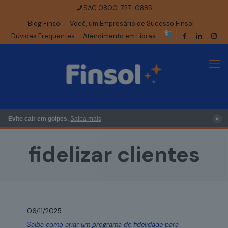
SAC 0800-727-0885
Blog Finsol
Você, um Empresário de Sucesso Finsol
Dúvidas Frequentes
Atendimento em Libras
×
Evite cair em golpes.
Saiba mais
fidelizar clientes
06/11/2025
Saiba como criar um programa de fidelidade para