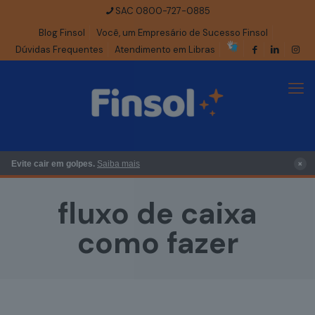
SAC 0800-727-0885
Blog Finsol
Você, um Empresário de Sucesso Finsol
Dúvidas Frequentes
Atendimento em Libras
×
Evite cair em golpes.
Saiba mais
fluxo de caixa
como fazer