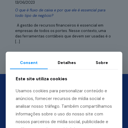
13/06/2023
O que é fluxo de caixa e por que ele é essencial para
todo tipo de negócio?
A gestão de recursos financeiros é essencial em
empresas de todos os portes. Nesse contexto, uma
das ferramentas contábeis que devem ser usadas é o
[…]
Leia mais
Consent
Detalhes
Sobre
Este site utiliza cookies
Usamos cookies para personalizar conteúdo e
anúncios, fornecer recursos de mídia social e
analisar nosso tráfego. Também compartilhamos
informações sobre o uso do nosso site com
nossos parceiros de mídia social, publicidade e