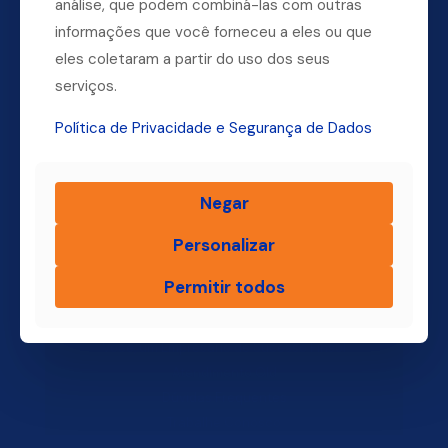
análise, que podem combiná-las com outras
informações que você forneceu a eles ou que
Dúvidas? Ligue para a nossa central.
eles coletaram a partir do uso dos seus
(11) 4004-3500
serviços.
Política de Privacidade e Segurança de Dados
Finsol
Negar
Home
Personalizar
Quem Somos
Produtos
Permitir todos
Blog Finsol
Onde Estamos
Você, um Empresário de Sucesso Finsol
Atendimento Old
Dúvidas Frequentes
Trabalhe Conosco