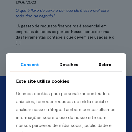
13/06/2023
O que é fluxo de caixa e por que ele é essencial para
todo tipo de negócio?
A gestão de recursos financeiros é essencial em
empresas de todos os portes. Nesse contexto, uma
das ferramentas contábeis que devem ser usadas é o
[…]
Leia mais
Consent
Detalhes
Sobre
Este site utiliza cookies
Usamos cookies para personalizar conteúdo e
anúncios, fornecer recursos de mídia social e
analisar nosso tráfego. Também compartilhamos
informações sobre o uso do nosso site com
nossos parceiros de mídia social, publicidade e