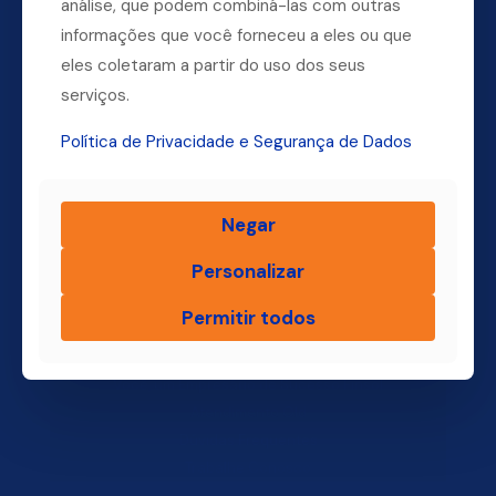
análise, que podem combiná-las com outras
informações que você forneceu a eles ou que
Dúvidas? Ligue para a nossa central.
eles coletaram a partir do uso dos seus
(11) 4004-3500
serviços.
Política de Privacidade e Segurança de Dados
Finsol
Negar
Home
Personalizar
Quem Somos
Produtos
Permitir todos
Blog Finsol
Onde Estamos
Você, um Empresário de Sucesso Finsol
Atendimento Old
Dúvidas Frequentes
Trabalhe Conosco