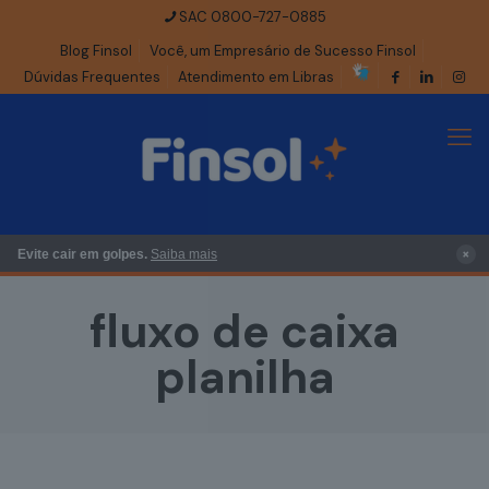
SAC 0800-727-0885
Blog Finsol
Você, um Empresário de Sucesso Finsol
Dúvidas Frequentes
Atendimento em Libras
×
Evite cair em golpes.
Saiba mais
fluxo de caixa
planilha