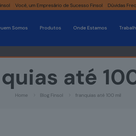
insol
Você, um Empresário de Sucesso Finsol
Dúvidas Fre
uem Somos
Produtos
Onde Estamos
Trabal
nquias até 100
Home
Blog Finsol
franquias até 100 mil