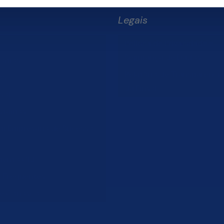
Legais
Política de Privacidade e
Segurança de Dados
Somos
Relatório de Transparência 
os
da Finsol
sol
stamos
um Empresário de Sucesso
mento Old
s Frequentes
he Conosco