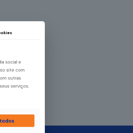
okies
a social e
sso site com
com outras
seus serviços.
 todos