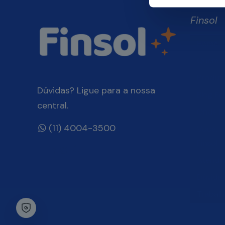
Finsol
Home
Quem 
Produt
Dúvidas? Ligue para a nossa
Blog Fin
central.
Onde E
(11) 4004-3500
Você, 
Finsol
Atendi
Dúvida
Trabal