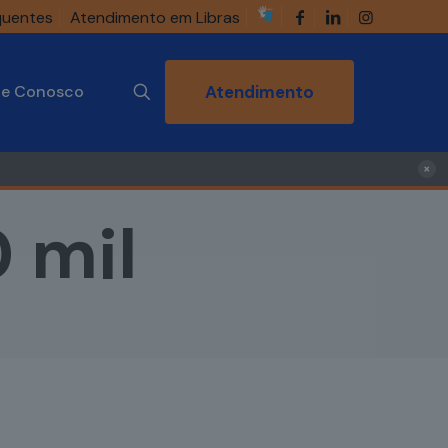
quentes
Atendimento em Libras
he Conosco
Atendimento
×
 mil