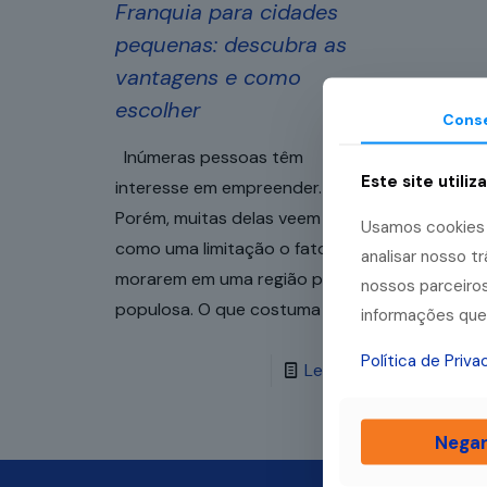
Franquia para cidades
pequenas: descubra as
vantagens e como
escolher
Cons
Inúmeras pessoas têm
Este site utiliz
interesse em empreender.
Porém, muitas delas veem
Usamos cookies p
como uma limitação o fato de
analisar nosso 
morarem em uma região pouco
nossos parceiros
populosa. O que costuma
[…]
informações que 
Política de Priv
Leia mais
Nega