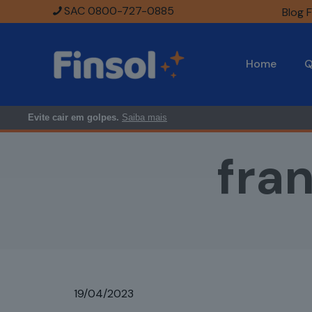
SAC 0800-727-0885
Blog F
Home
Q
Evite cair em golpes.
Saiba mais
fra
19/04/2023