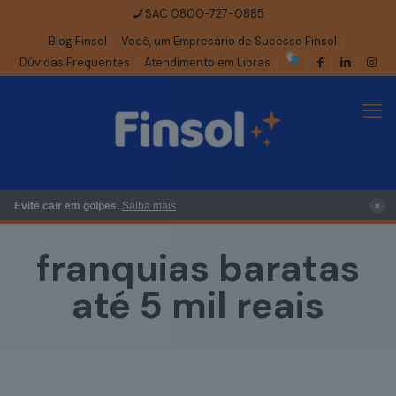
SAC 0800-727-0885
Blog Finsol
Você, um Empresário de Sucesso Finsol
Dúvidas Frequentes
Atendimento em Libras
×
Evite cair em golpes.
Saiba mais
franquias baratas
até 5 mil reais