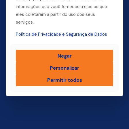
Dúvidas? Ligue para a nossa central.
informações que você forneceu a eles ou que
eles coletaram a partir do uso dos seus
(11) 4004-3500
serviços.
Política de Privacidade e Segurança de Dados
Finsol
Negar
Home
Quem Somos
Personalizar
Produtos
Permitir todos
Blog Finsol
Onde Estamos
Você, um Empresário de Sucesso Finsol
Atendimento Old
Dúvidas Frequentes
Trabalhe Conosco