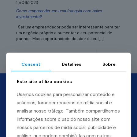
15/06/2023
Como empreender em uma franquia com baixo
investimento?
Ser um empreendedor pode ser interessante para ter
um negócio próprio e aumentar o seu potencial de
ganhos. Mas a oportunidade de abrir o seu
[…]
Leia mais
Consent
Detalhes
Sobre
Este site utiliza cookies
Usamos cookies para personalizar conteúdo e
anúncios, fornecer recursos de mídia social e
analisar nosso tráfego. Também compartilhamos
informações sobre o uso do nosso site com
nossos parceiros de mídia social, publicidade e
análise, que podem combiná-las com outras