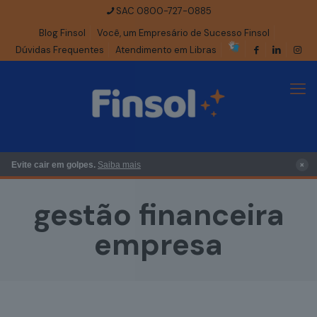
SAC 0800-727-0885
Blog Finsol
Você, um Empresário de Sucesso Finsol
Dúvidas Frequentes
Atendimento em Libras
×
Evite cair em golpes.
Saiba mais
gestão financeira
empresa