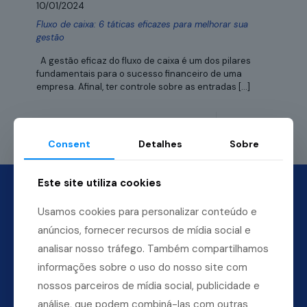
10/01/2024
Fluxo de caixa: 6 táticas eficazes para melhorar sua
gestão
A gestão eficaz do fluxo de caixa é um dos pilares
fundamentais para o sucesso financeiro de uma
empresa. Afinal, ter controle sobre as entradas
[…]
Leia mais
Consent
Detalhes
Sobre
Este site utiliza cookies
Usamos cookies para personalizar conteúdo e
anúncios, fornecer recursos de mídia social e
analisar nosso tráfego. Também compartilhamos
informações sobre o uso do nosso site com
nossos parceiros de mídia social, publicidade e
análise, que podem combiná-las com outras