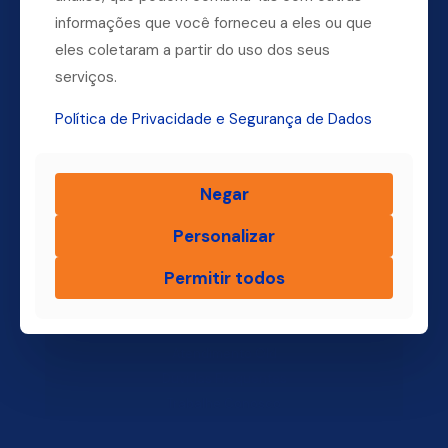
Dúvidas? Ligue para a nossa central.
informações que você forneceu a eles ou que
eles coletaram a partir do uso dos seus
(11) 4004-3500
serviços.
Política de Privacidade e Segurança de Dados
Finsol
Negar
Home
Quem Somos
Personalizar
Produtos
Permitir todos
Blog Finsol
Onde Estamos
Você, um Empresário de Sucesso Finsol
Atendimento Old
Dúvidas Frequentes
Trabalhe Conosco