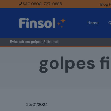
SAC 0800-727-0885
Blog F
Home
Q
Evite cair em golpes.
Saiba mais
golpes f
25/01/2024