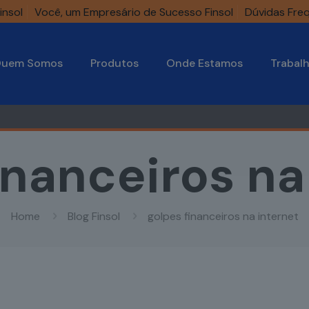
insol
Você, um Empresário de Sucesso Finsol
Dúvidas Fre
uem Somos
Produtos
Onde Estamos
Trabal
inanceiros na
Home
Blog Finsol
golpes financeiros na internet