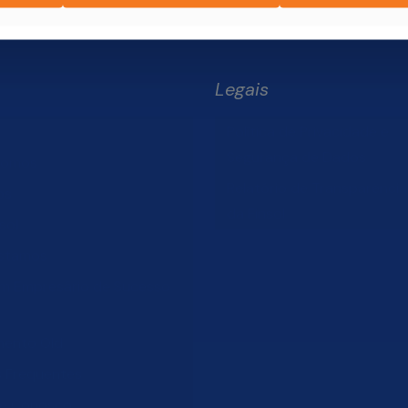
Legais
Política de Privacidade e
Segurança de Dados
Somos
Relatório de Transparência 
os
da Finsol
sol
stamos
um Empresário de Sucesso
mento Old
s Frequentes
he Conosco