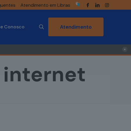
quentes
Atendimento em Libras
he Conosco
Atendimento
×
 internet