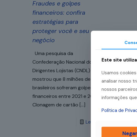
Fraudes e golpes
financeiros: confira
estratégias para
proteger você e seu
negócio
Cons
Uma pesquisa da
Este site utiliz
Confederação Nacional dos
Dirigentes Lojistas (CNDL)
Usamos cookies p
mostrou que 8 milhões de
analisar nosso 
brasileiros sofreram golpes
nossos parceiros
financeiros entre 2021 e 2022.
informações que 
Clonagem de cartão
[…]
Política de Priv
Leia mais
Nega