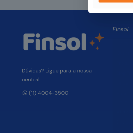
Finsol
Home
Quem 
Produt
Dúvidas? Ligue para a nossa
Blog Fin
central.
Onde E
(11) 4004-3500
Você, 
Finsol
Atendi
Dúvida
Trabal