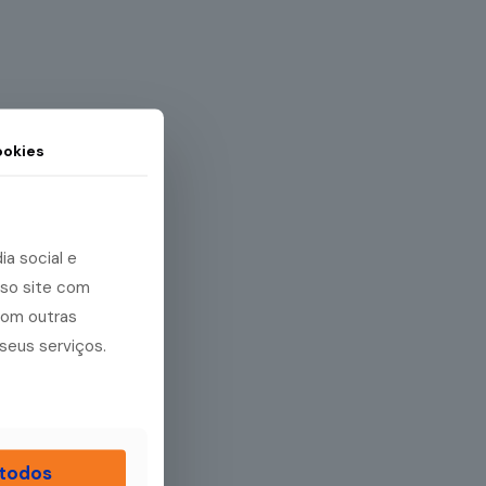
okies
a social e
sso site com
com outras
seus serviços.
 todos