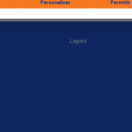
r
Personalizar
Permitir
Legais
Política de Privacidade e
Segurança de Dados
Somos
Relatório de Transparência 
os
da Finsol
sol
stamos
um Empresário de Sucesso
mento Old