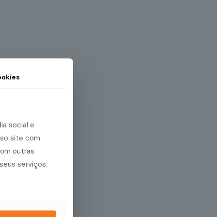
okies
a social e
sso site com
com outras
seus serviços.