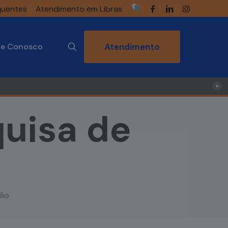
quentes
Atendimento em Libras
he Conosco
Atendimento
×
uisa de
ção