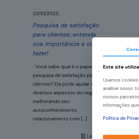
23/10/2025
Pesquisa de satisfação
para clientes: entenda
sua importância e como
Cons
fazer!
Você sabe qual é o papel da
Este site utiliz
pesquisa de satisfação para
Usamos cookies p
clientes? Ela pode ajudar em
analisar nosso 
diversos aspectos do negócio,
nossos parceiros
melhorando seu
informações que 
autoconhecimento,
Política de Priv
relacionamento com
[…]
Leia mais