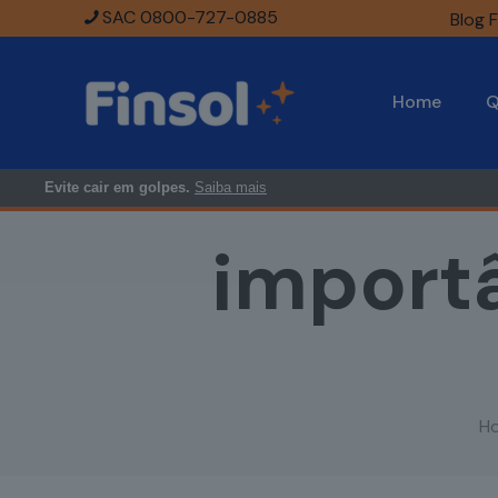
SAC 0800-727-0885
Blog F
Home
Q
Evite cair em golpes.
Saiba mais
import
H