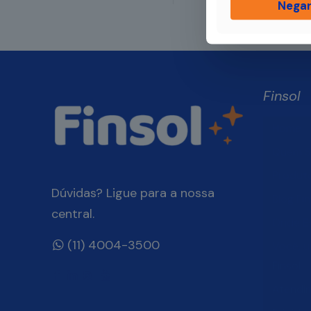
Nega
Finsol
Home
Quem 
Produt
Dúvidas? Ligue para a nossa
Blog Fin
central.
Onde E
(11) 4004-3500
Você, 
Finsol
Atendi