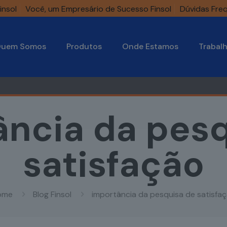
insol
Você, um Empresário de Sucesso Finsol
Dúvidas Fre
uem Somos
Produtos
Onde Estamos
Trabal
ância da pesq
satisfação
ome
Blog Finsol
importância da pesquisa de satisfa