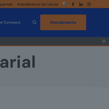
quentes
Atendimento em Libras
he Conosco
Atendimento
×
rial