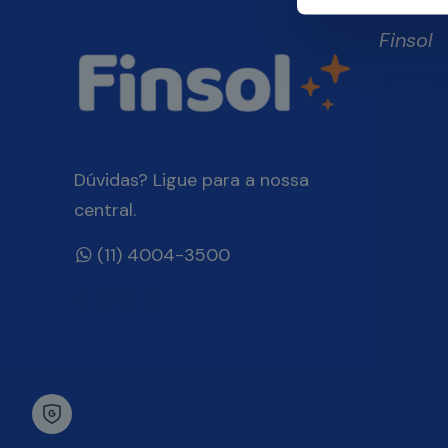
Finsol
Home
Quem 
Produt
Dúvidas? Ligue para a nossa
Blog Fin
central.
Onde E
(11) 4004-3500
Você, 
Finsol
Atendi
Dúvida
Trabal