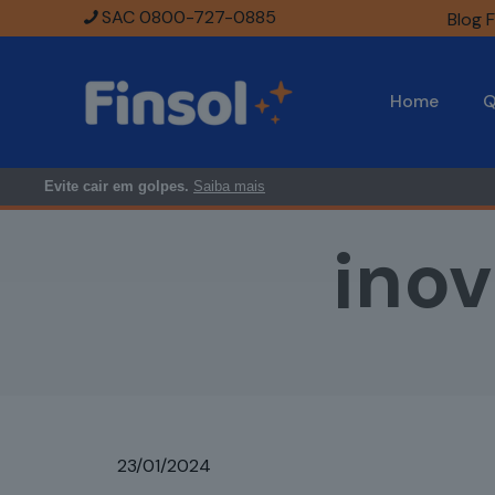
SAC 0800-727-0885
Blog F
Home
Q
Evite cair em golpes.
Saiba mais
ino
23/01/2024