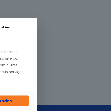
okies
a social e
sso site com
com outras
seus serviços.
 todos