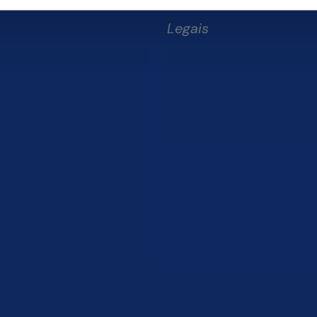
Legais
Política de Privacidade e
Segurança de Dados
Somos
Relatório de Transparência 
os
da Finsol
sol
stamos
um Empresário de Sucesso
mento Old
s Frequentes
he Conosco