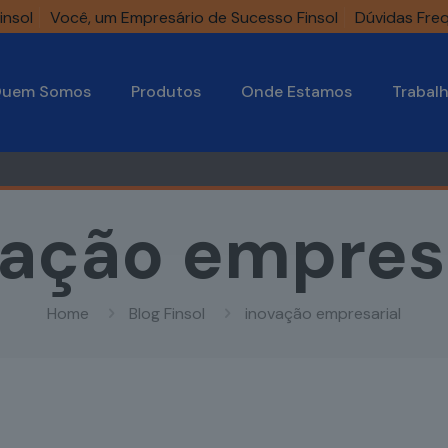
insol
Você, um Empresário de Sucesso Finsol
Dúvidas Fre
uem Somos
Produtos
Onde Estamos
Trabal
vação empresa
Home
Blog Finsol
inovação empresarial