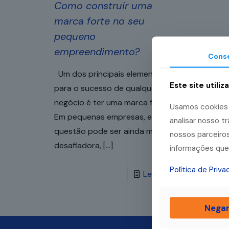
Como construir uma
marca forte no seu
pequeno
empreendimento?
Cons
Um dos principais elementos
Este site utiliz
para o sucesso de qualquer
negócio é ter uma marca forte.
Usamos cookies p
Em pequenas empresas, essa
analisar nosso 
questão pode ser ainda mais
nossos parceiros
desafiadora,
[…]
informações que 
Política de Priv
Leia mais
Nega