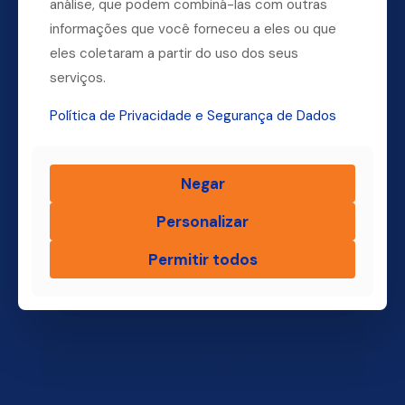
análise, que podem combiná-las com outras
informações que você forneceu a eles ou que
Dúvidas? Ligue para a nossa central.
eles coletaram a partir do uso dos seus
(11) 4004-3500
serviços.
Política de Privacidade e Segurança de Dados
Finsol
Negar
Home
Personalizar
Quem Somos
Produtos
Permitir todos
Blog Finsol
Onde Estamos
Você, um Empresário de Sucesso Finsol
Atendimento Old
Dúvidas Frequentes
Trabalhe Conosco