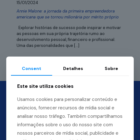
15/01/2024
Annie Malone: a jornada da primeira empreendedora
americana que se tornou milionária por mérito próprio
Explorar histórias de sucesso pode inspirar e motivar
as pessoas em sua própria trajetória rumo ao
desenvolvimento pessoal, financeiro e profissional.
Uma das personalidades que
[…]
Leia mais
Consent
Detalhes
Sobre
Este site utiliza cookies
Usamos cookies para personalizar conteúdo e
anúncios, fornecer recursos de mídia social e
analisar nosso tráfego. Também compartilhamos
informações sobre o uso do nosso site com
nossos parceiros de mídia social, publicidade e