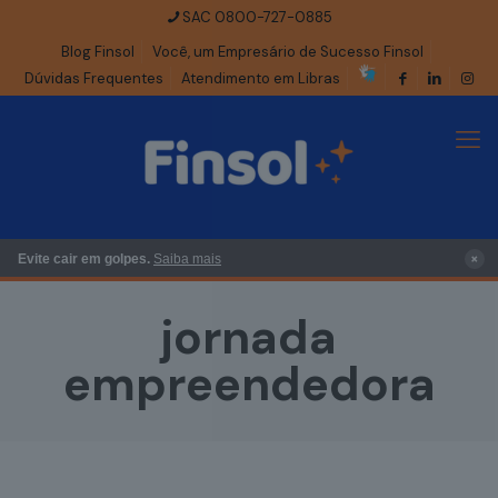
SAC 0800-727-0885
Blog Finsol
Você, um Empresário de Sucesso Finsol
Dúvidas Frequentes
Atendimento em Libras
×
Evite cair em golpes.
Saiba mais
jornada
empreendedora