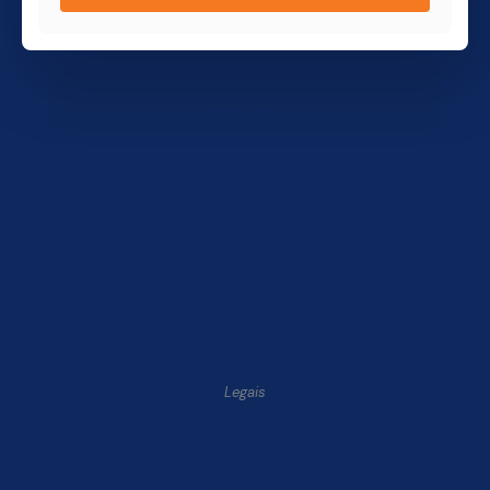
Finsol
Home
Quem Somos
Produtos
Blog Finsol
Onde Estamos
Você, um Empresário de Sucesso Finsol
Atendimento Old
Dúvidas Frequentes
Trabalhe Conosco
Legais
Política de Privacidade e Segurança de Dados
Relatório de Transparência Salarial da Finsol