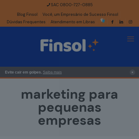
SAC 0800-727-0885
Blog Finsol
Você, um Empresário de Sucesso Finsol
Dúvidas Frequentes
Atendimento em Libras
×
Evite cair em golpes.
Saiba mais
marketing para
pequenas
empresas