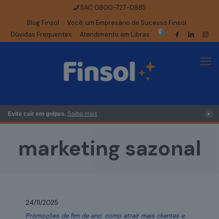
SAC 0800-727-0885
Blog Finsol
Você, um Empresário de Sucesso Finsol
Dúvidas Frequentes
Atendimento em Libras
×
Evite cair em golpes.
Saiba mais
marketing sazonal
24/11/2025
Promoções de fim de ano: como atrair mais clientes e