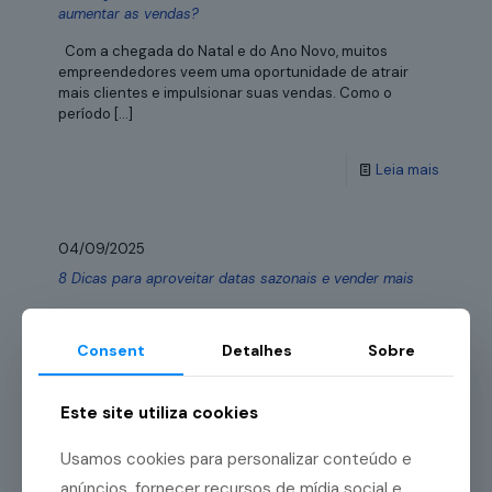
aumentar as vendas?
Com a chegada do Natal e do Ano Novo, muitos
empreendedores veem uma oportunidade de atrair
mais clientes e impulsionar suas vendas. Como o
período
[…]
Leia mais
04/09/2025
8 Dicas para aproveitar datas sazonais e vender mais
Datas sazonais, como a Black Friday e o Natal,
costumam ser ótimas oportunidades para negócios
Consent
Detalhes
Sobre
venderem mais. Afinal, em ocasiões como essas, as
pessoas estão mais
[…]
Este site utiliza cookies
Leia mais
Usamos cookies para personalizar conteúdo e
anúncios, fornecer recursos de mídia social e