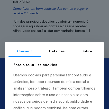
16/05/2023
Como fazer um bom controle das contas a pagar e
receber? Entenda!
Um dos principais desafios de abrir um negócio é
conseguir equilibrar as contas a pagar e receber.
Afinal, você passará a lidar com variadas fontes
[…]
Leia mais
Consent
Detalhes
Sobre
Este site utiliza cookies
Usamos cookies para personalizar conteúdo e
anúncios, fornecer recursos de mídia social e
analisar nosso tráfego. Também compartilhamos
informações sobre o uso do nosso site com
nossos parceiros de mídia social, publicidade e
análise, que podem combiná-las com outras