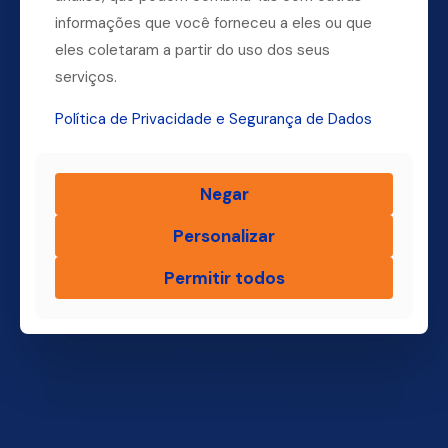
Dúvidas? Ligue para a nossa central.
informações que você forneceu a eles ou que
eles coletaram a partir do uso dos seus
(11) 4004-3500
serviços.
Política de Privacidade e Segurança de Dados
Finsol
Negar
Home
Quem Somos
Personalizar
Produtos
Permitir todos
Blog Finsol
Onde Estamos
Você, um Empresário de Sucesso Finsol
Atendimento Old
Dúvidas Frequentes
Trabalhe Conosco