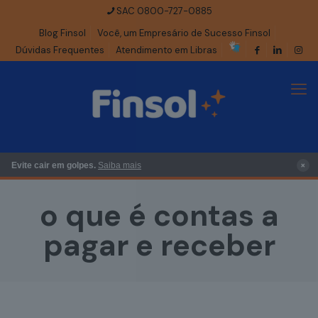
SAC 0800-727-0885
Blog Finsol
Você, um Empresário de Sucesso Finsol
Dúvidas Frequentes
Atendimento em Libras
×
Evite cair em golpes.
Saiba mais
o que é contas a
pagar e receber