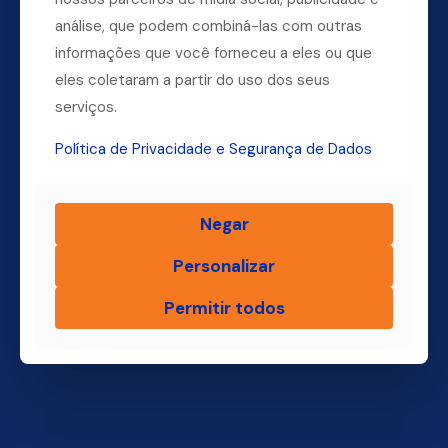
análise, que podem combiná-las com outras
informações que você forneceu a eles ou que
eles coletaram a partir do uso dos seus
Dúvidas? Ligue para a nossa central.
serviços.
(11) 4004-3500
Política de Privacidade e Segurança de Dados
Negar
Finsol
Personalizar
Home
Quem Somos
Permitir todos
Produtos
Blog Finsol
Onde Estamos
Você, um Empresário de Sucesso Finsol
Atendimento Old
Dúvidas Frequentes