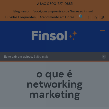
SAC 0800-727-0885
Blog Finsol
Você, um Empresário de Sucesso Finsol
Dúvidas Frequentes
Atendimento em Libras
×
Evite cair em golpes.
Saiba mais
o que é
networking
marketing