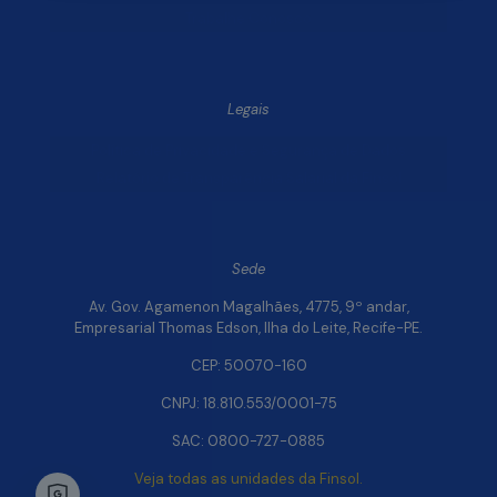
Trabalhe Conosco
Legais
Política de Privacidade e Segurança de Dados
Relatório de Transparência Salarial da Finsol
Sede
Av. Gov. Agamenon Magalhães, 4775, 9º andar,
Empresarial Thomas Edson, Ilha do Leite, Recife-PE.
CEP: 50070-160
CNPJ: 18.810.553/0001-75
SAC: 0800-727-0885
Veja todas as unidades da Finsol.