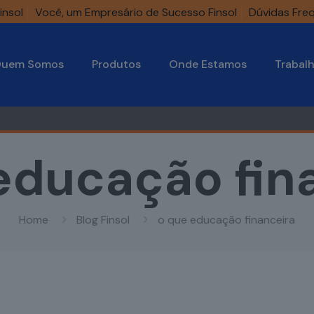
insol
Você, um Empresário de Sucesso Finsol
Dúvidas Fre
uem Somos
Produtos
Onde Estamos
Trabal
educação fin
Home
Blog Finsol
o que educação financeira