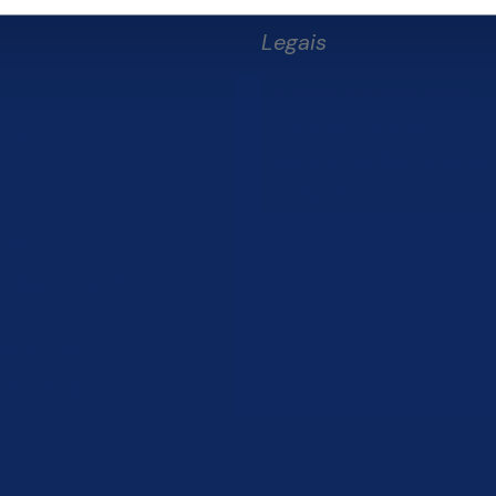
Legais
Política de Privacidade e
Segurança de Dados
Somos
Relatório de Transparência 
os
da Finsol
sol
stamos
um Empresário de Sucesso
mento Old
s Frequentes
he Conosco