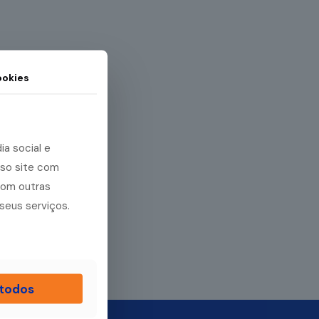
okies
a social e
sso site com
com outras
seus serviços.
 todos