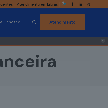
quentes
Atendimento em Libras
he Conosco
Atendimento
×
anceira