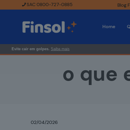
SAC 0800-727-0885
Blog F
Home
Q
Evite cair em golpes.
Saiba mais
o que 
02/04/2026