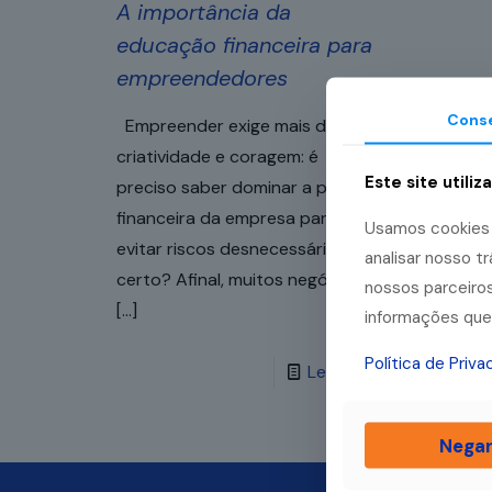
A importância da
educação financeira para
empreendedores
Cons
Empreender exige mais do que
criatividade e coragem: é
Este site utiliz
preciso saber dominar a parte
financeira da empresa para
Usamos cookies p
evitar riscos desnecessários,
analisar nosso 
certo? Afinal, muitos negócios
nossos parceiros
[…]
informações que 
Política de Priv
Leia mais
Nega