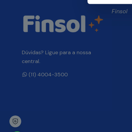
Finsol
Home
Quem 
Produt
Dúvidas? Ligue para a nossa
Blog Fin
central.
Onde E
(11) 4004-3500
Você, 
Finsol
Atendi
Dúvida
Trabal