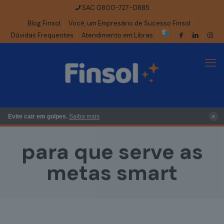
SAC 0800-727-0885
Blog Finsol
Você, um Empresário de Sucesso Finsol
Dúvidas Frequentes
Atendimento em Libras
×
Evite cair em golpes.
Saiba mais
para que serve as
metas smart