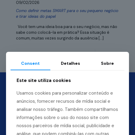
09/02/2026
Como definir metas SMART para o seu pequeno negócio
e tirar ideias do papel
Você tem uma ideia boa para o seu negócio, mas não
sabe como colocá-la em prática? Essa situação é
comum, muitas vezes surgindo da ausência
[…]
Leia mais
Consent
Detalhes
Sobre
Este site utiliza cookies
Usamos cookies para personalizar conteúdo e
anúncios, fornecer recursos de mídia social e
analisar nosso tráfego. Também compartilhamos
informações sobre o uso do nosso site com
nossos parceiros de mídia social, publicidade e
análise, que podem combiná-las com outras