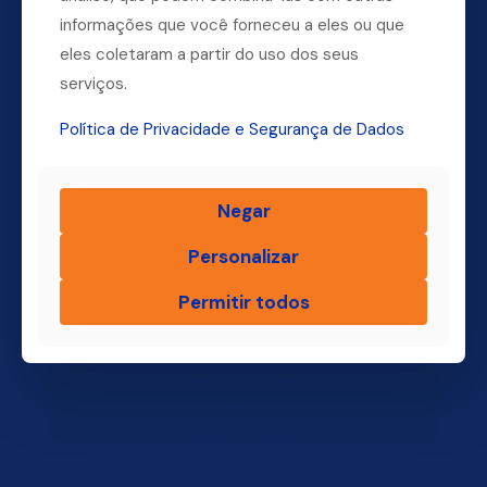
Dúvidas? Ligue para a nossa central.
informações que você forneceu a eles ou que
eles coletaram a partir do uso dos seus
(11) 4004-3500
serviços.
Política de Privacidade e Segurança de Dados
Finsol
Negar
Home
Quem Somos
Personalizar
Produtos
Permitir todos
Blog Finsol
Onde Estamos
Você, um Empresário de Sucesso Finsol
Atendimento Old
Dúvidas Frequentes
Trabalhe Conosco