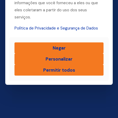
informações que você forneceu a eles ou que
(11) 4004-3500
eles coletaram a partir do uso dos seus
serviços.
Política de Privacidade e Segurança de Dados
Finsol
Negar
Home
Quem Somos
Personalizar
Produtos
Blog Finsol
Permitir todos
Onde Estamos
Você, um Empresário de Sucesso Finsol
Atendimento Old
Dúvidas Frequentes
Trabalhe Conosco