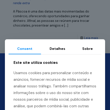
renda extra
A Páscoa é uma das datas mais movimentadas do
comércio, oferecendo oportunidades para ganhar
dinheiro. Afinal, as pessoas se reúnem para trocar
chocolates, presentear amigos e
[…]
Leia mais
Consent
Detalhes
Sobre
Este site utiliza cookies
Usamos cookies para personalizar conteúdo e
anúncios, fornecer recursos de mídia social e
analisar nosso tráfego. Também compartilhamos
informações sobre o uso do nosso site com
nossos parceiros de mídia social, publicidade e
análise, que podem combiná-las com outras
Dúvidas? Ligue para a nossa central.