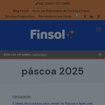
SAC 0800-727-0885
Blog Finsol
Você, um Empresário de Sucesso Finsol
Dúvidas Frequentes
Atendimento em Libras
×
Evite cair em golpes.
Saiba mais
páscoa 2025
02/04/2025
6 Ideias de produtos para vender na Páscoa e fazer uma