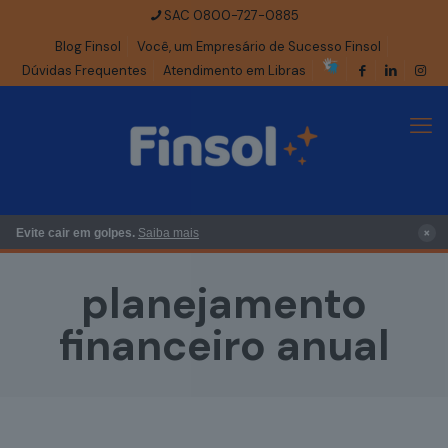
SAC 0800-727-0885
Blog Finsol
Você, um Empresário de Sucesso Finsol
Dúvidas Frequentes
Atendimento em Libras
×
Evite cair em golpes.
Saiba mais
planejamento
financeiro anual