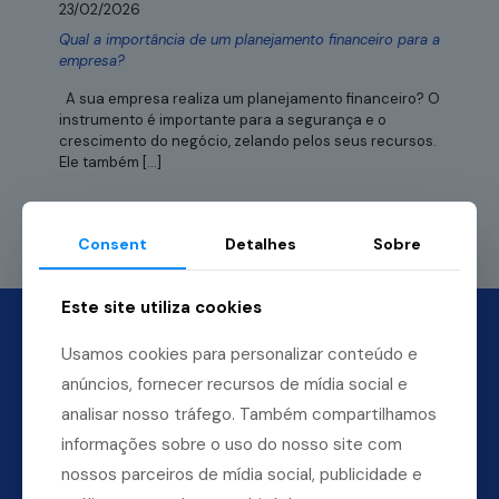
23/02/2026
Qual a importância de um planejamento financeiro para a
empresa?
A sua empresa realiza um planejamento financeiro? O
instrumento é importante para a segurança e o
crescimento do negócio, zelando pelos seus recursos.
Ele também
[…]
Leia mais
Consent
Detalhes
Sobre
Este site utiliza cookies
Usamos cookies para personalizar conteúdo e
anúncios, fornecer recursos de mídia social e
analisar nosso tráfego. Também compartilhamos
informações sobre o uso do nosso site com
nossos parceiros de mídia social, publicidade e