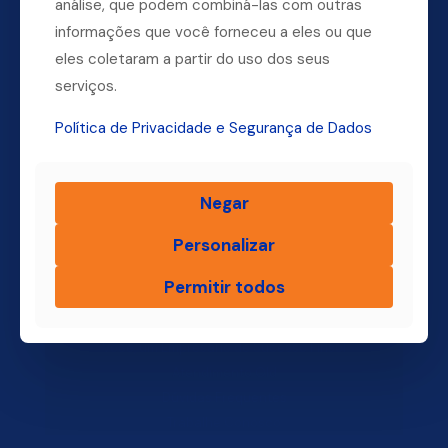
análise, que podem combiná-las com outras
informações que você forneceu a eles ou que
Dúvidas? Ligue para a nossa central.
eles coletaram a partir do uso dos seus
(11) 4004-3500
serviços.
Política de Privacidade e Segurança de Dados
Finsol
Negar
Home
Personalizar
Quem Somos
Produtos
Permitir todos
Blog Finsol
Onde Estamos
Você, um Empresário de Sucesso Finsol
Atendimento Old
Dúvidas Frequentes
Trabalhe Conosco