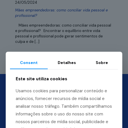
24/05/2024
Mães empreendedoras: como conciliar vida pessoal e
profissional?
Mães empreendedoras: como conciliar vida pessoal
e profissional? Encontrar o equilíbrio entre vida
pessoal e profissional pode gerar sentimentos de
culpa e de
[…]
Leia mais
Consent
Detalhes
Sobre
Este site utiliza cookies
Usamos cookies para personalizar conteúdo e
anúncios, fornecer recursos de mídia social e
analisar nosso tráfego. Também compartilhamos
informações sobre o uso do nosso site com
nossos parceiros de mídia social, publicidade e