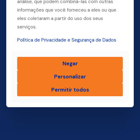
análise, que podem combiná-las com outras
informações que você forneceu a eles ou que
Dúvidas? Ligue para a nossa central.
eles coletaram a partir do uso dos seus
(11) 4004-3500
serviços.
Política de Privacidade e Segurança de Dados
Finsol
Negar
Home
Personalizar
Quem Somos
Produtos
Permitir todos
Blog Finsol
Onde Estamos
Você, um Empresário de Sucesso Finsol
Atendimento Old
Dúvidas Frequentes
Trabalhe Conosco