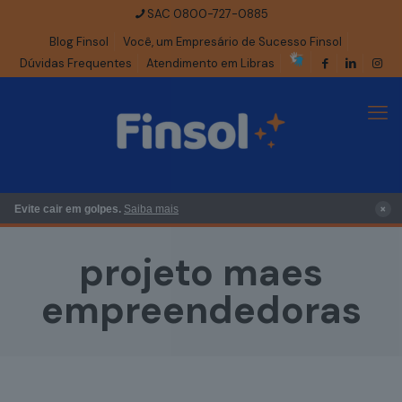
SAC 0800-727-0885
Blog Finsol
Você, um Empresário de Sucesso Finsol
Dúvidas Frequentes
Atendimento em Libras
×
Evite cair em golpes.
Saiba mais
projeto maes
empreendedoras