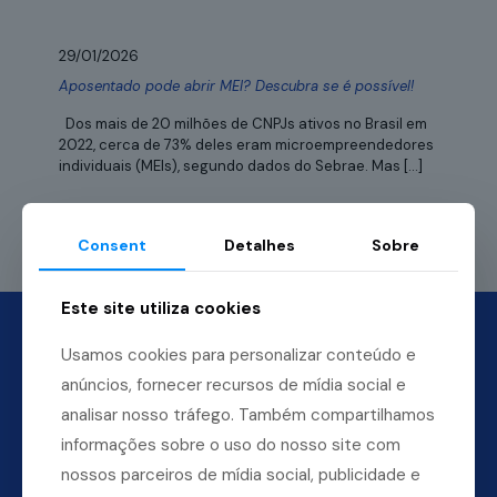
29/01/2026
Aposentado pode abrir MEI? Descubra se é possível!
Dos mais de 20 milhões de CNPJs ativos no Brasil em
2022, cerca de 73% deles eram microempreendedores
individuais (MEIs), segundo dados do Sebrae. Mas
[…]
Leia mais
Consent
Detalhes
Sobre
Este site utiliza cookies
Usamos cookies para personalizar conteúdo e
anúncios, fornecer recursos de mídia social e
analisar nosso tráfego. Também compartilhamos
informações sobre o uso do nosso site com
nossos parceiros de mídia social, publicidade e