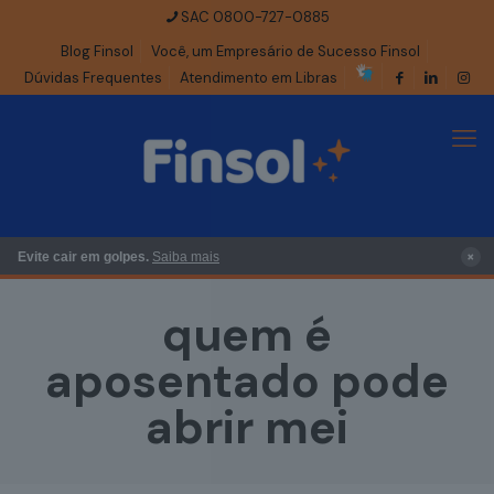
SAC 0800-727-0885
Blog Finsol
Você, um Empresário de Sucesso Finsol
Dúvidas Frequentes
Atendimento em Libras
×
Evite cair em golpes.
Saiba mais
quem é
aposentado pode
abrir mei