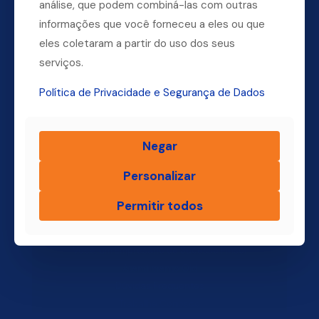
análise, que podem combiná-las com outras
informações que você forneceu a eles ou que
Dúvidas? Ligue para a nossa central.
eles coletaram a partir do uso dos seus
(11) 4004-3500
serviços.
Política de Privacidade e Segurança de Dados
Finsol
Negar
Home
Personalizar
Quem Somos
Produtos
Permitir todos
Blog Finsol
Onde Estamos
Você, um Empresário de Sucesso Finsol
Atendimento Old
Dúvidas Frequentes
Trabalhe Conosco