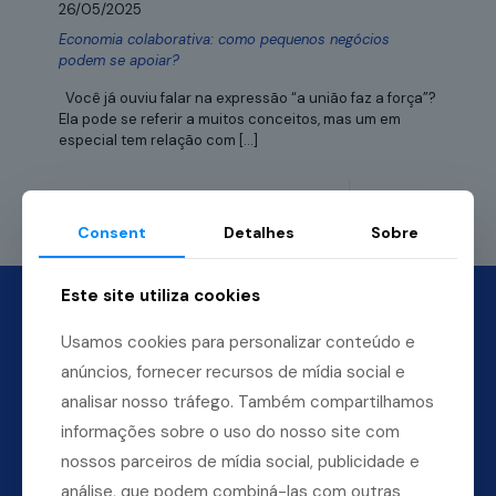
26/05/2025
Economia colaborativa: como pequenos negócios
podem se apoiar?
Você já ouviu falar na expressão “a união faz a força”?
Ela pode se referir a muitos conceitos, mas um em
especial tem relação com
[…]
Leia mais
Consent
Detalhes
Sobre
Este site utiliza cookies
Usamos cookies para personalizar conteúdo e
anúncios, fornecer recursos de mídia social e
analisar nosso tráfego. Também compartilhamos
informações sobre o uso do nosso site com
nossos parceiros de mídia social, publicidade e
análise, que podem combiná-las com outras