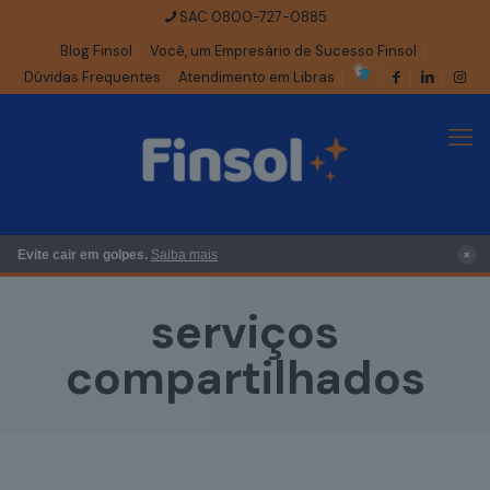
SAC 0800-727-0885
Blog Finsol
Você, um Empresário de Sucesso Finsol
Dúvidas Frequentes
Atendimento em Libras
×
Evite cair em golpes.
Saiba mais
serviços
compartilhados