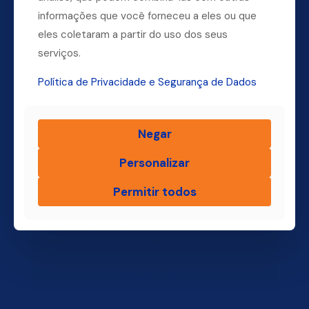
Dúvidas? Ligue para a nossa central.
informações que você forneceu a eles ou que
eles coletaram a partir do uso dos seus
(11) 4004-3500
serviços.
Política de Privacidade e Segurança de Dados
Finsol
Negar
Home
Quem Somos
Personalizar
Produtos
Permitir todos
Blog Finsol
Onde Estamos
Você, um Empresário de Sucesso Finsol
Atendimento Old
Dúvidas Frequentes
Trabalhe Conosco