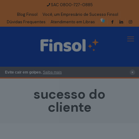
SAC 0800-727-0885
Blog Finsol
Você, um Empresário de Sucesso Finsol
Dúvidas Frequentes
Atendimento em Libras
×
Evite cair em golpes.
Saiba mais
sucesso do
cliente