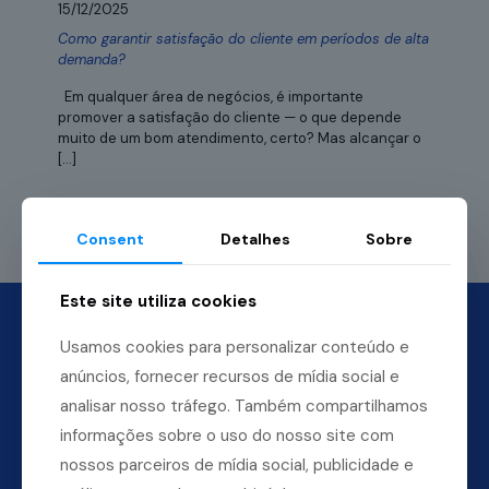
15/12/2025
Como garantir satisfação do cliente em períodos de alta
demanda?
Em qualquer área de negócios, é importante
promover a satisfação do cliente — o que depende
muito de um bom atendimento, certo? Mas alcançar o
[…]
Leia mais
Consent
Detalhes
Sobre
Este site utiliza cookies
Usamos cookies para personalizar conteúdo e
anúncios, fornecer recursos de mídia social e
analisar nosso tráfego. Também compartilhamos
informações sobre o uso do nosso site com
nossos parceiros de mídia social, publicidade e