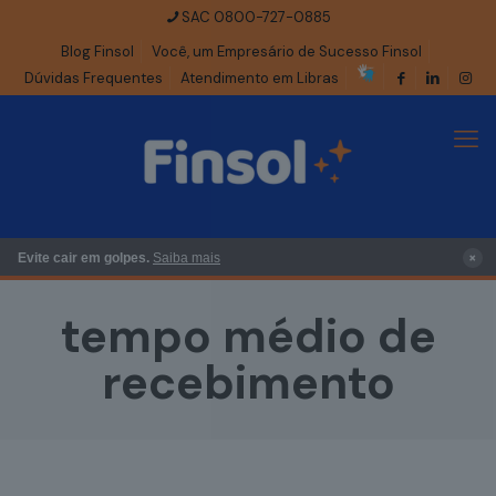
SAC 0800-727-0885
Blog Finsol
Você, um Empresário de Sucesso Finsol
Dúvidas Frequentes
Atendimento em Libras
×
Evite cair em golpes.
Saiba mais
tempo médio de
recebimento