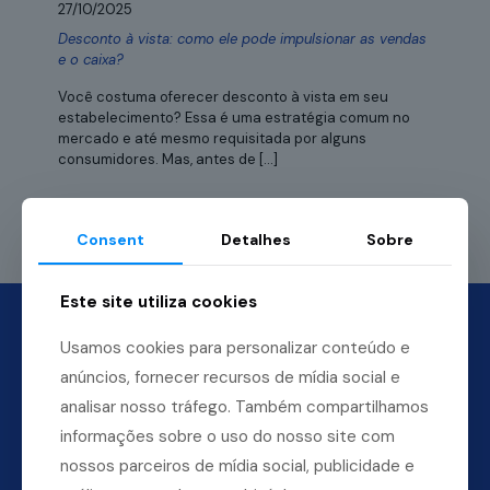
27/10/2025
Desconto à vista: como ele pode impulsionar as vendas
e o caixa?
Você costuma oferecer desconto à vista em seu
estabelecimento? Essa é uma estratégia comum no
mercado e até mesmo requisitada por alguns
consumidores. Mas, antes de
[…]
Leia mais
Consent
Detalhes
Sobre
Este site utiliza cookies
Usamos cookies para personalizar conteúdo e
anúncios, fornecer recursos de mídia social e
analisar nosso tráfego. Também compartilhamos
informações sobre o uso do nosso site com
nossos parceiros de mídia social, publicidade e