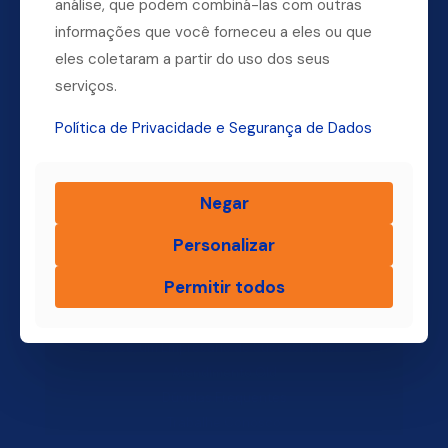
análise, que podem combiná-las com outras
informações que você forneceu a eles ou que
Dúvidas? Ligue para a nossa central.
eles coletaram a partir do uso dos seus
(11) 4004-3500
serviços.
Política de Privacidade e Segurança de Dados
Finsol
Negar
Home
Personalizar
Quem Somos
Produtos
Permitir todos
Blog Finsol
Onde Estamos
Você, um Empresário de Sucesso Finsol
Atendimento Old
Dúvidas Frequentes
Trabalhe Conosco